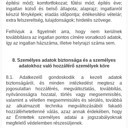
építési mód); komfortfokozat; fűtési mód; építés éve;
ingatlan külső és belső állapota; alaprajz; ingatlanról
készül fényképek; eladás időpontja; értékesítési vételár;
extra felszereltség, tulajdonságok; hirdetés szövege.
Felhívjuk a figyelmét arra, hogy nem kerülnek
továbbításra az ingatlan pontos címére vonatkozó adatok,
így az ingatlan házszáma, illetve helyrajzi száma sem.
8. Személyes adatok biztonsága és a személyes
adatokhoz való hozzáférő személyek köre
8.1. Adatkezelő gondoskodik a kezelt adatok
biztonságáról, és minden intézkedést megtesz a
jogosulatlan hozzáférés, megváltoztatás, továbbítás,
nyilvánosságra hozatal, törlés vagy megsemmisítés,
valamint a véletlen megsemmisülés és sérülés, továbbá
az alkalmazott technika megváltozásából fakadó
hozzáférhetetlenné válás, azaz annak érdekében, hogy
az Érintettek személyes adatai a jogszabályoknak
megfelelő védelemben részesüljenek.