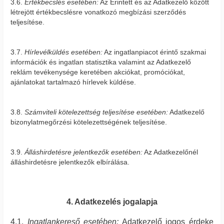
3.6.
Értékbecslés esetében:
Az Érintett és az Adatkezelő között
létrejött értékbecslésre vonatkozó megbízási szerződés
teljesítése.
3.7.
Hírlevélküldés esetében:
Az ingatlanpiacot érintő szakmai
információk és ingatlan statisztika valamint az Adatkezelő
reklám tevékenysége keretében akciókat, promóciókat,
ajánlatokat tartalmazó hírlevek küldése.
3.8.
Számviteli kötelezettség teljesítése esetében:
Adatkezelő
bizonylatmegőrzési kötelezettségének teljesítése.
3.9.
Álláshirdetésre jelentkezők esetében:
Az Adatkezelőnél
álláshirdetésre jelentkezők elbírálása.
4. Adatkezelés jogalapja
4.1.
Ingatlankereső esetében:
Adatkezelő jogos érdeke