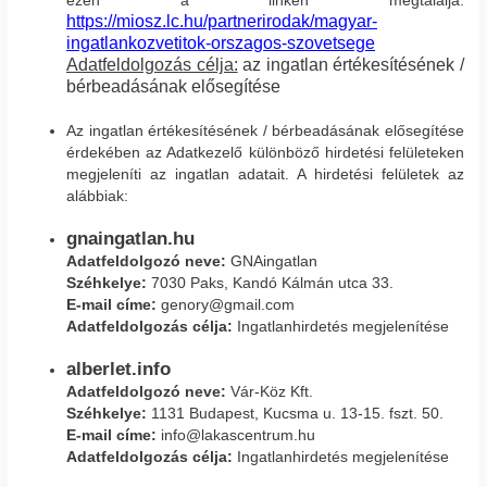
ezen a linken megtalálja:
https://miosz.lc.hu/partnerirodak/magyar-
ingatlankozvetitok-orszagos-szovetsege
Adatfeldolgozás célja:
az ingatlan értékesítésének /
bérbeadásának elősegítése
Az ingatlan értékesítésének / bérbeadásának elősegítése
érdekében az Adatkezelő különböző hirdetési felületeken
megjeleníti az ingatlan adatait. A hirdetési felületek az
alábbiak:
gnaingatlan.hu
Adatfeldolgozó neve:
GNAingatlan
Széhkelye:
7030 Paks, Kandó Kálmán utca 33.
E-mail címe:
genory@gmail.com
Adatfeldolgozás célja:
Ingatlanhirdetés megjelenítése
alberlet.info
Adatfeldolgozó neve:
Vár-Köz Kft.
Széhkelye:
1131 Budapest, Kucsma u. 13-15. fszt. 50.
E-mail címe:
info@lakascentrum.hu
Adatfeldolgozás célja:
Ingatlanhirdetés megjelenítése