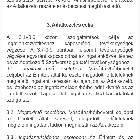
az Adatkezelő részére értékbecslési megbízást adó.
3. Adatkezelés célja
A 3.1–3.6 közötti szolgáltatások célja az
ingatlanközvetítéshez kapcsolódó tevékenységek
végzése. A 3.7-3.9 pontban felsorolt tevékenységek
végzése egyaránt kapcsolódhat az ingatlanközvetítéshez
és az Adatkezelő Szoftverszolgáltatói tevékenységéhez.
3.1.
Ingatlankereső esetében:
Vásárlás/bérbevétel
céljából az Érintett által keresett, megadott feltételeknek
megfelelő ingatlant keressen és ajánljon az Adatkezelő,
és létrehozza az ingatlant eladni/bérbe adni kívánó és az
Érintett közötti kapcsolatot. Ingatlan statisztikai adatokat
szolgáltat.
3.2.
Megtekintő esetében:
Vásárlás/bérbevétel céljából
az Érintett által keresett, megadott feltételeknek
megfelelő ingatlant tudjon megmutatni az Adatkezelő.
3.3.
Ingatlantulajdonos esetében:
Az Érintett és az