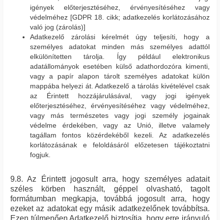
igények előterjesztéséhez, érvényesítéséhez vagy
védelméhez [GDPR 18. cikk; adatkezelés korlátozásához
való jog (zárolás)]
Adatkezelő zárolási kérelmét úgy teljesíti, hogy a
személyes adatokat minden más személyes adattól
elkülönítetten tárolja. Így például elektronikus
adatállományok esetében külső adathordozóra kimenti,
vagy a papír alapon tárolt személyes adatokat külön
mappába helyezi át. Adatkezelő a tárolás kivételével csak
az Érintett hozzájárulásával, vagy jogi igények
előterjesztéséhez, érvényesítéséhez vagy védelméhez,
vagy más természetes vagy jogi személy jogainak
védelme érdekében, vagy az Unió, illetve valamely
tagállam fontos közérdekéből kezeli. Az adatkezelés
korlátozásának e feloldásáról előzetesen tájékoztatni
fogjuk.
9.8. Az Érintett jogosult arra, hogy személyes adatait
széles körben használt, géppel olvasható, tagolt
formátumban megkapja, továbbá jogosult arra, hogy
ezeket az adatokat egy másik adatkezelőnek továbbítsa.
Ezen túlmenően Adatkezelő biztosítja, hogy erre irányuló