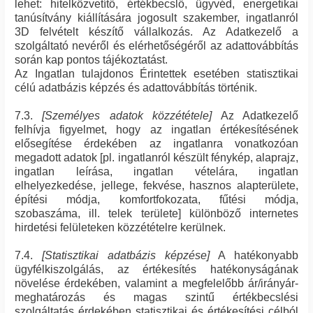
lehet: hitelközvetítő, értékbecslő, ügyvéd, energetikai
tanúsítvány kiállítására jogosult szakember, ingatlanról
3D felvételt készítő vállalkozás. Az Adatkezelő a
szolgáltató nevéről és elérhetőségéről az adattovábbítás
során kap pontos tájékoztatást.
Az Ingatlan tulajdonos Érintettek esetében statisztikai
célú adatbázis képzés és adattovábbítás történik.
7.3.
[Személyes adatok közzététele]
Az Adatkezelő
felhívja figyelmet, hogy az ingatlan értékesítésének
elősegítése érdekében az ingatlanra vonatkozóan
megadott adatok [pl. ingatlanról készült fénykép, alaprajz,
ingatlan leírása, ingatlan vételára, ingatlan
elhelyezkedése, jellege, fekvése, hasznos alapterülete,
építési módja, komfortfokozata, fűtési módja,
szobaszáma, ill. telek területe] különböző internetes
hirdetési felületeken közzétételre kerülnek.
7.4.
[Statisztikai adatbázis képzése]
A hatékonyabb
ügyfélkiszolgálás, az értékesítés hatékonyságának
növelése érdekében, valamint a megfelelőbb ár/irányár-
meghatározás és magas szintű értékbecslési
szolgáltatás érdekében statisztikai és értékesítési célból