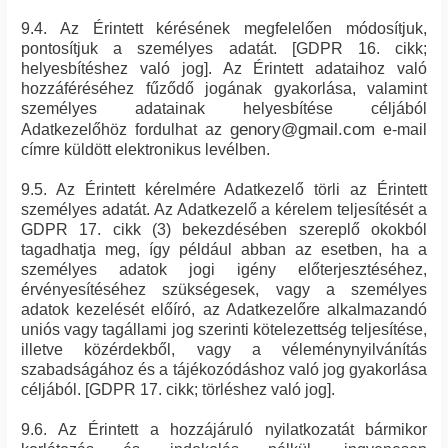
9.4. Az Érintett kérésének megfelelően módosítjuk,
pontosítjuk a személyes adatát. [GDPR 16. cikk;
helyesbítéshez való jog]. Az Érintett adataihoz való
hozzáféréséhez fűződő jogának gyakorlása, valamint
személyes adatainak helyesbítése céljából
genory@gmail.com
Adatkezelőhöz fordulhat az
e-mail
címre küldött elektronikus levélben.
9.5. Az Érintett kérelmére Adatkezelő törli az Érintett
személyes adatát. Az Adatkezelő a kérelem teljesítését a
GDPR 17. cikk (3) bekezdésében szereplő okokból
tagadhatja meg, így például abban az esetben, ha a
személyes adatok jogi igény előterjesztéséhez,
érvényesítéséhez szükségesek, vagy a személyes
adatok kezelését előíró, az Adatkezelőre alkalmazandó
uniós vagy tagállami jog szerinti kötelezettség teljesítése,
illetve közérdekből, vagy a véleménynyilvánítás
szabadságához és a tájékozódáshoz való jog gyakorlása
céljából. [GDPR 17. cikk; törléshez való jog].
9.6. Az Érintett a hozzájáruló nyilatkozatát bármikor