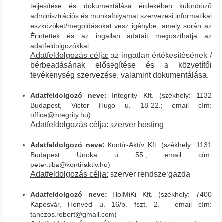
teljesítése és dokumentálása érdekében különböző
adminisztrációs és munkafolyamat szervezési informatikai
eszközöket/megoldásokat vesz igénybe, amely során az
Érintettek és az ingatlan adatait megoszthatja az
adatfeldolgozókkal.
Adatfeldolgozás célja:
az ingatlan értékesítésének /
bérbeadásának elősegítése és a közvetítői
tevékenység szervezése, valamint dokumentálása.
Adatfeldolgozó neve:
Integrity Kft. (székhely: 1132
Budapest, Victor Hugo u. 18-22.; email cím:
office@integrity.hu)
Adatfeldolgozás célja:
szerver hosting
Adatfeldolgozó neve:
Kontír-Aktív Kft. (székhely: 1131
Budapest Unoka u 55.; email cím:
peter.tiba@kontiraktiv.hu)
Adatfeldolgozás célja:
szerver rendszergazda
Adatfeldolgozó neve:
HolMiKi Kft. (székhely: 7400
Kaposvár, Honvéd u. 16/b. fszt. 2. ; email cím:
tanczos.robert@gmail.com)