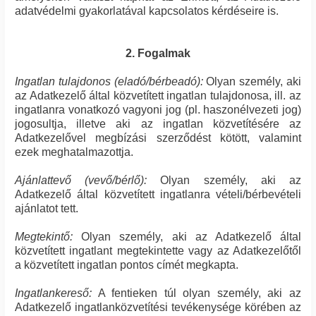
adatvédelmi gyakorlatával kapcsolatos kérdéseire is.
2. Fogalmak
Ingatlan tulajdonos (eladó/bérbeadó):
Olyan személy, aki
az Adatkezelő által közvetített ingatlan tulajdonosa, ill. az
ingatlanra vonatkozó vagyoni jog (pl. haszonélvezeti jog)
jogosultja, illetve aki az ingatlan közvetítésére az
Adatkezelővel megbízási szerződést kötött, valamint
ezek meghatalmazottja.
Ajánlattevő (vevő/bérlő):
Olyan személy, aki az
Adatkezelő által közvetített ingatlanra vételi/bérbevételi
ajánlatot tett.
Megtekintő:
Olyan személy, aki az Adatkezelő által
közvetített ingatlant megtekintette vagy az Adatkezelőtől
a közvetített ingatlan pontos címét megkapta.
Ingatlankereső:
A fentieken túl olyan személy, aki az
Adatkezelő ingatlanközvetítési tevékenysége körében az