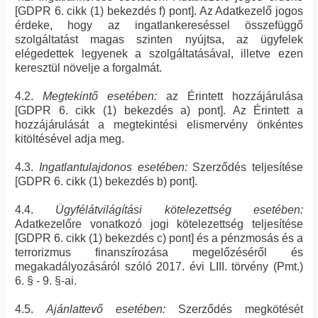
[GDPR 6. cikk (1) bekezdés f) pont]. Az Adatkezelő jogos
érdeke, hogy az ingatlankereséssel összefüggő
szolgáltatást magas szinten nyújtsa, az ügyfelek
elégedettek legyenek a szolgáltatásával, illetve ezen
keresztül növelje a forgalmát.
4.2.
Megtekintő esetében:
az Érintett hozzájárulása
[GDPR 6. cikk (1) bekezdés a) pont]. Az Érintett a
hozzájárulását a megtekintési elismervény önkéntes
kitöltésével adja meg.
4.3.
Ingatlantulajdonos esetében:
Szerződés teljesítése
[GDPR 6. cikk (1) bekezdés b) pont].
4.4.
Ügyfélátvilágítási kötelezettség esetében:
Adatkezelőre vonatkozó jogi kötelezettség teljesítése
[GDPR 6. cikk (1) bekezdés c) pont] és a pénzmosás és a
terrorizmus finanszírozása megelőzéséről és
megakadályozásáról szóló 2017. évi LIII. törvény (Pmt.)
6. § - 9. §-ai.
4.5.
Ajánlattevő esetében:
Szerződés megkötését