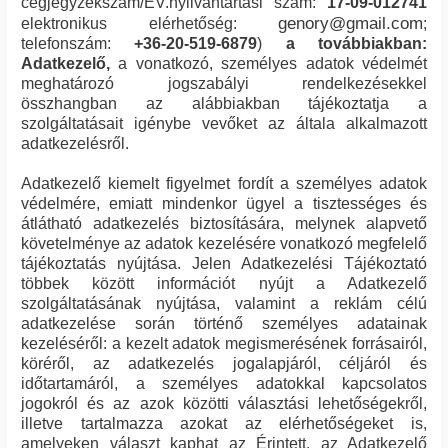
cégjegyzékszám/EV.nyilvántartási szám:
17-09-012741
genory@gmail.com
elektronikus elérhetőség:
;
telefonszám:
+36-20-519-6879
)
a továbbiakban:
Adatkezelő,
a vonatkozó, személyes adatok védelmét
meghatározó jogszabályi rendelkezésekkel
összhangban az alábbiakban tájékoztatja a
szolgáltatásait igénybe vevőket az általa alkalmazott
adatkezelésről.
Adatkezelő kiemelt figyelmet fordít a személyes adatok
védelmére, emiatt mindenkor ügyel a tisztességes és
átlátható adatkezelés biztosítására, melynek alapvető
követelménye az adatok kezelésére vonatkozó megfelelő
tájékoztatás nyújtása. Jelen Adatkezelési Tájékoztató
többek között információt nyújt a Adatkezelő
szolgáltatásának nyújtása, valamint a reklám célú
adatkezelése során történő személyes adatainak
kezeléséről: a kezelt adatok megismerésének forrásairól,
köréről, az adatkezelés jogalapjáról, céljáról és
időtartamáról, a személyes adatokkal kapcsolatos
jogokról és az azok közötti választási lehetőségekről,
illetve tartalmazza azokat az elérhetőségeket is,
amelyeken választ kaphat az Érintett, az Adatkezelő