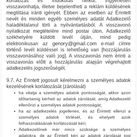
korlátozás és indokolás nélkül, ingyenesen
visszavonhatja, illetve bejelentheti a reklám küldésének
megtiltása iránti igényét. Ebben az esetben az Érintett
nevét és minden egyéb személyes adatát Adatkezelő
haladéktalanul törli a nyilvántartásból. A visszavonó
nyilatkozat megtételére mind postai úton, Adatkezelő
székhelyére küldött levél útján, mind pedig
genory@gmail.com
elektronikusan az
e-mail címre
történő levél küldéssel is lehetőség van [hozzájárulás
visszavonásához való jog]. A visszavonás nem érinti a
visszavonás előtt a hozzájárulás alapján végrehajtott
adatkezelés jogszerűségét.
9.7. Az Érintett jogosult kérelmezni a személyes adatok
kezelésének korlátozását (zárolását)
ha vitatja a személyes adatok pontosságát, akkor azon
időtartamig kérheti az adatok zárolását, amíg Adatkezelő
ellenőrizi a személyes adatok pontosságát;
ha az adatkezelés jogellenes, és az Érintett ellenzi a
személyes adatok törlését, és ehelyett azok
felhasználásának korlátozását kéri;
Adatkezelőnek már nincs szüksége a személyes
adatokra, de az Érintett kéri az adatok zárolását jogi