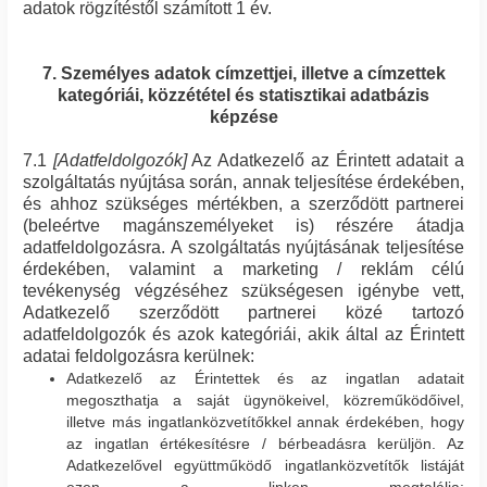
adatok rögzítéstől számított 1 év.
7. Személyes adatok címzettjei, illetve a címzettek
kategóriái, közzététel és statisztikai adatbázis
képzése
7.1
[Adatfeldolgozók]
Az Adatkezelő az Érintett adatait a
szolgáltatás nyújtása során, annak teljesítése érdekében,
és ahhoz szükséges mértékben, a szerződött partnerei
(beleértve magánszemélyeket is) részére átadja
adatfeldolgozásra. A szolgáltatás nyújtásának teljesítése
érdekében, valamint a marketing / reklám célú
tevékenység végzéséhez szükségesen igénybe vett,
Adatkezelő szerződött partnerei közé tartozó
adatfeldolgozók és azok kategóriái, akik által az Érintett
adatai feldolgozásra kerülnek:
Adatkezelő az Érintettek és az ingatlan adatait
megoszthatja a saját ügynökeivel, közreműködőivel,
illetve más ingatlanközvetítőkkel annak érdekében, hogy
az ingatlan értékesítésre / bérbeadásra kerüljön. Az
Adatkezelővel együttműködő ingatlanközvetítők listáját