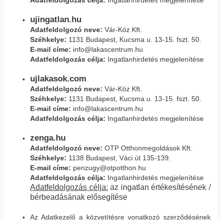
Adatfeldolgozás célja:
Ingatlanhirdetés megjelenítése
ujingatlan.hu
Adatfeldolgozó neve:
Vár-Köz Kft.
Széhkelye:
1131 Budapest, Kucsma u. 13-15. fszt. 50.
E-mail címe:
info@lakascentrum.hu
Adatfeldolgozás célja:
Ingatlanhirdetés megjelenítése
ujlakasok.com
Adatfeldolgozó neve:
Vár-Köz Kft.
Széhkelye:
1131 Budapest, Kucsma u. 13-15. fszt. 50.
E-mail címe:
info@lakascentrum.hu
Adatfeldolgozás célja:
Ingatlanhirdetés megjelenítése
zenga.hu
Adatfeldolgozó neve:
OTP Otthonmegoldások Kft.
Széhkelye:
1138 Budapest, Váci út 135-139.
E-mail címe:
penzugy@otpotthon.hu
Adatfeldolgozás célja:
Ingatlanhirdetés megjelenítése
Adatfeldolgozás célja:
az ingatlan értékesítésének /
bérbeadásának elősegítése
Az Adatkezelő a közvetítésre vonatkozó szerződésének