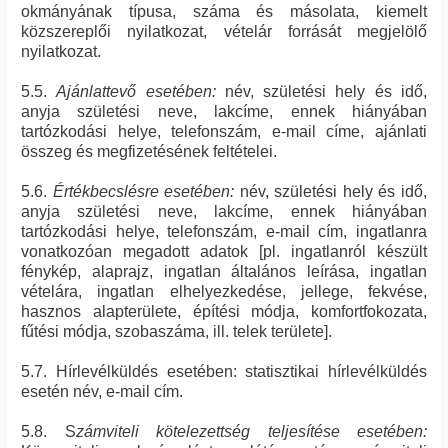
okmányának típusa, száma és másolata, kiemelt
közszereplői nyilatkozat, vételár forrását megjelölő
nyilatkozat.
5.5.
Ajánlattevő esetében:
név, születési hely és idő,
anyja születési neve, lakcíme, ennek hiányában
tartózkodási helye, telefonszám, e-mail címe, ajánlati
összeg és megfizetésének feltételei.
5.6.
Értékbecslésre esetében:
név, születési hely és idő,
anyja születési neve, lakcíme, ennek hiányában
tartózkodási helye, telefonszám, e-mail cím, ingatlanra
vonatkozóan megadott adatok [pl. ingatlanról készült
fénykép, alaprajz, ingatlan általános leírása, ingatlan
vételára, ingatlan elhelyezkedése, jellege, fekvése,
hasznos alapterülete, építési módja, komfortfokozata,
fűtési módja, szobaszáma, ill. telek területe].
5.7. Hírlevélküldés esetében: statisztikai hírlevélküldés
esetén név, e-mail cím.
5.8. S
zámviteli kötelezettség teljesítése esetében: