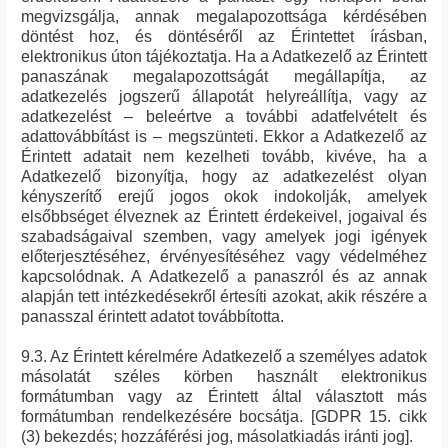
megvizsgálja, annak megalapozottsága kérdésében
döntést hoz, és döntéséről az Érintettet írásban,
elektronikus úton tájékoztatja. Ha a Adatkezelő az Érintett
panaszának megalapozottságát megállapítja, az
adatkezelés jogszerű állapotát helyreállítja, vagy az
adatkezelést – beleértve a további adatfelvételt és
adattovábbítást is – megszünteti. Ekkor a Adatkezelő az
Érintett adatait nem kezelheti tovább, kivéve, ha a
Adatkezelő bizonyítja, hogy az adatkezelést olyan
kényszerítő erejű jogos okok indokolják, amelyek
elsőbbséget élveznek az Érintett érdekeivel, jogaival és
szabadságaival szemben, vagy amelyek jogi igények
előterjesztéséhez, érvényesítéséhez vagy védelméhez
kapcsolódnak. A Adatkezelő a panaszról és az annak
alapján tett intézkedésekről értesíti azokat, akik részére a
panasszal érintett adatot továbbította.
9.3. Az Érintett kérelmére Adatkezelő a személyes adatok
másolatát széles körben használt elektronikus
formátumban vagy az Érintett által választott más
formátumban rendelkezésére bocsátja. [GDPR 15. cikk
(3) bekezdés; hozzáférési jog, másolatkiadás iránti jog].