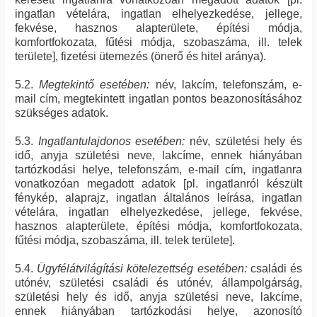
ingatlan vételára, ingatlan elhelyezkedése, jellege,
fekvése, hasznos alapterülete, építési módja,
komfortfokozata, fűtési módja, szobaszáma, ill. telek
területe], fizetési ütemezés (önerő és hitel aránya).
5.2.
Megtekintő esetében:
név, lakcím, telefonszám, e-
mail cím, megtekintett ingatlan pontos beazonosításához
szükséges adatok.
5.3.
Ingatlantulajdonos esetében:
név, születési hely és
idő, anyja születési neve, lakcíme, ennek hiányában
tartózkodási helye, telefonszám, e-mail cím, ingatlanra
vonatkozóan megadott adatok [pl. ingatlanról készült
fénykép, alaprajz, ingatlan általános leírása, ingatlan
vételára, ingatlan elhelyezkedése, jellege, fekvése,
hasznos alapterülete, építési módja, komfortfokozata,
fűtési módja, szobaszáma, ill. telek területe].
5.4.
Ügyfélátvilágítási kötelezettség esetében:
családi és
utónév, születési családi és utónév, állampolgárság,
születési hely és idő, anyja születési neve, lakcíme,
ennek hiányában tartózkodási helye, azonosító