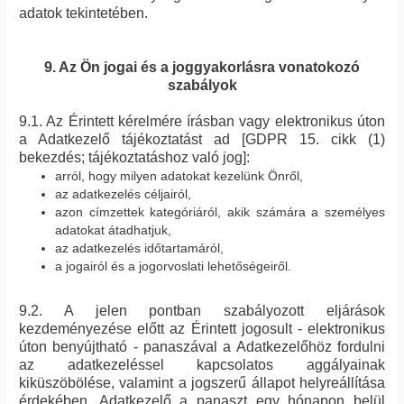
adatok tekintetében.
9. Az Ön jogai és a joggyakorlásra vonatokozó
szabályok
9.1. Az Érintett kérelmére írásban vagy elektronikus úton
a Adatkezelő tájékoztatást ad [GDPR 15. cikk (1)
bekezdés; tájékoztatáshoz való jog]:
arról, hogy milyen adatokat kezelünk Önről,
az adatkezelés céljairól,
azon címzettek kategóriáról, akik számára a személyes
adatokat átadhatjuk,
az adatkezelés időtartamáról,
a jogairól és a jogorvoslati lehetőségeiről.
9.2. A jelen pontban szabályozott eljárások
kezdeményezése előtt az Érintett jogosult - elektronikus
úton benyújtható - panaszával a Adatkezelőhöz fordulni
az adatkezeléssel kapcsolatos aggályainak
kiküszöbölése, valamint a jogszerű állapot helyreállítása
érdekében. Adatkezelő a panaszt egy hónapon belül