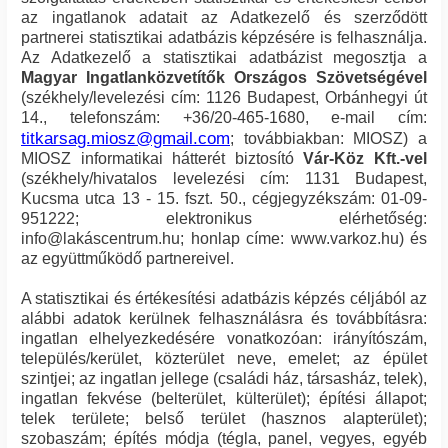
az ingatlanok adatait az Adatkezelő és szerződött
partnerei statisztikai adatbázis képzésére is felhasználja.
Az Adatkezelő a statisztikai adatbázist megosztja a
Magyar Ingatlanközvetítők Országos Szövetségével
(székhely/levelezési cím: 1126 Budapest, Orbánhegyi út
14., telefonszám: +36/20-465-1680, e-mail cím:
titkarsag.miosz@gmail.com
; továbbiakban: MIOSZ) a
MIOSZ informatikai hátterét biztosító
Vár-Köz Kft.-vel
(székhely/hivatalos levelezési cím: 1131 Budapest,
Kucsma utca 13 - 15. fszt. 50., cégjegyzékszám: 01-09-
951222; elektronikus elérhetőség:
info@lakáscentrum.hu; honlap címe: www.varkoz.hu) és
az együttműködő partnereivel.
A statisztikai és értékesítési adatbázis képzés céljából az
alábbi adatok kerülnek felhasználásra és továbbításra:
ingatlan elhelyezkedésére vonatkozóan: irányítószám,
település/kerület, közterület neve, emelet; az épület
szintjei; az ingatlan jellege (családi ház, társasház, telek),
ingatlan fekvése (belterület, külterület); építési állapot;
telek területe; belső terület (hasznos alapterület);
szobaszám; építés módja (tégla, panel, vegyes, egyéb