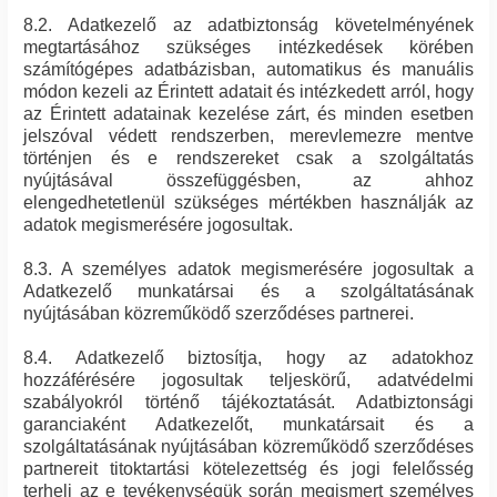
8.2. Adatkezelő az adatbiztonság követelményének
megtartásához szükséges intézkedések körében
számítógépes adatbázisban, automatikus és manuális
módon kezeli az Érintett adatait és intézkedett arról, hogy
az Érintett adatainak kezelése zárt, és minden esetben
jelszóval védett rendszerben, merevlemezre mentve
történjen és e rendszereket csak a szolgáltatás
nyújtásával összefüggésben, az ahhoz
elengedhetetlenül szükséges mértékben használják az
adatok megismerésére jogosultak.
8.3. A személyes adatok megismerésére jogosultak a
Adatkezelő munkatársai és a szolgáltatásának
nyújtásában közreműködő szerződéses partnerei.
8.4. Adatkezelő biztosítja, hogy az adatokhoz
hozzáférésére jogosultak teljeskörű, adatvédelmi
szabályokról történő tájékoztatását. Adatbiztonsági
garanciaként Adatkezelőt, munkatársait és a
szolgáltatásának nyújtásában közreműködő szerződéses
partnereit titoktartási kötelezettség és jogi felelősség
terheli az e tevékenységük során megismert személyes