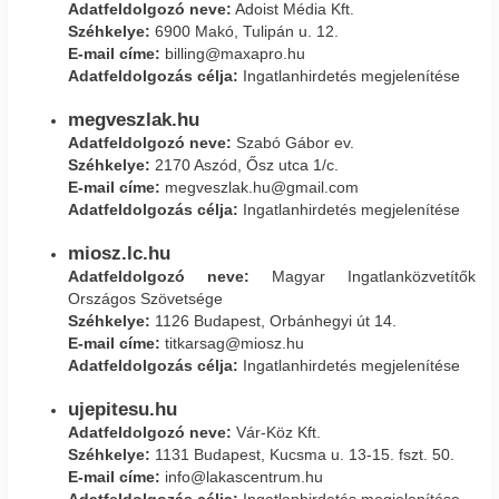
Adatfeldolgozó neve:
Adoist Média Kft.
Széhkelye:
6900 Makó, Tulipán u. 12.
E-mail címe:
billing@maxapro.hu
Adatfeldolgozás célja:
Ingatlanhirdetés megjelenítése
megveszlak.hu
Adatfeldolgozó neve:
Szabó Gábor ev.
Széhkelye:
2170 Aszód, Ősz utca 1/c.
E-mail címe:
megveszlak.hu@gmail.com
Adatfeldolgozás célja:
Ingatlanhirdetés megjelenítése
miosz.lc.hu
Adatfeldolgozó neve:
Magyar Ingatlanközvetítők
Országos Szövetsége
Széhkelye:
1126 Budapest, Orbánhegyi út 14.
E-mail címe:
titkarsag@miosz.hu
Adatfeldolgozás célja:
Ingatlanhirdetés megjelenítése
ujepitesu.hu
Adatfeldolgozó neve:
Vár-Köz Kft.
Széhkelye:
1131 Budapest, Kucsma u. 13-15. fszt. 50.
E-mail címe:
info@lakascentrum.hu