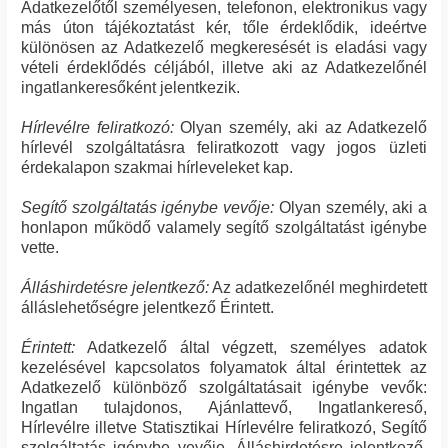
Adatkezelőtől személyesen, telefonon, elektronikus vagy
más úton tájékoztatást kér, tőle érdeklődik, ideértve
különösen az Adatkezelő megkeresését is eladási vagy
vételi érdeklődés céljából, illetve aki az Adatkezelőnél
ingatlankeresőként jelentkezik.
Hírlevélre feliratkozó:
Olyan személy, aki az Adatkezelő
hírlevél szolgáltatásra feliratkozott vagy jogos üzleti
érdekalapon szakmai hírleveleket kap.
Segítő szolgáltatás igénybe vevője:
Olyan személy, aki a
honlapon működő valamely segítő szolgáltatást igénybe
vette.
Álláshirdetésre jelentkező:
Az adatkezelőnél meghirdetett
álláslehetőségre jelentkező Érintett.
Érintett:
Adatkezelő által végzett, személyes adatok
kezelésével kapcsolatos folyamatok által érintettek az
Adatkezelő különböző szolgáltatásait igénybe vevők:
Ingatlan tulajdonos, Ajánlattevő, Ingatlankereső,
Hírlevélre illetve Statisztikai Hírlevélre feliratkozó, Segítő
szolgáltatás igénybe vevője, Álláshirdetésre jelentkező,