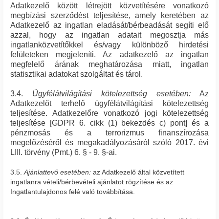
Adatkezelő között létrejött közvetítésére vonatkozó
megbízási szerződést teljesítése, amely keretében az
Adatkezelő az ingatlan eladását/bérbeadását segíti elő
azzal, hogy az ingatlan adatait megosztja más
ingatlanközvetítőkkel és/vagy különböző hirdetési
felületeken megjeleníti. Az adatkezelő az ingatlan
megfelelő árának meghatározása miatt, ingatlan
statisztikai adatokat szolgáltat és tárol.
3.4.
Ügyfélátvilágítási kötelezettség esetében:
Az
Adatkezelőt terhelő ügyfélátvilágítási kötelezettség
teljesítése. Adatkezelőre vonatkozó jogi kötelezettség
teljesítése [GDPR 6. cikk (1) bekezdés c) pont] és a
pénzmosás és a terrorizmus finanszírozása
megelőzéséről és megakadályozásáról szóló 2017. évi
LIII. törvény (Pmt.) 6. § - 9. §-ai.
3.5.
Ajánlattevő esetében:
az Adatkezelő által közvetített
ingatlanra vételi/bérbevételi ajánlatot rögzítése és az
Ingatlantulajdonos felé való továbbítása.