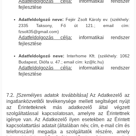
Adatfeldolgozás célja:
informatikai rendszer
fejlesztése
Adatfeldolgozó neve:
Fejér Zsolt Károly ev. (székhely:
2335 Taksony, Fő út 121.; email cím:
fzsolt35@gmail.com)
Adatfeldolgozás célja:
informatikai rendszer
fejlesztése
Adatfeldolgozó neve:
Interhome Kft. (székhely: 1062
Budapest, Diófa u. 47.; email cím: kz@lc.hu)
Adatfeldolgozás célja:
informatikai rendszer
fejlesztése
7.2.
[Személyes adatok továbbítása]
Az Adatkezelő az
ingatlanközvetítői tevékenysége mellett segítséget nyújt
az Érintetteknek más adatkezelő által végzett
szolgáltatással kapcsolatosan, amelyre az Érintettnek
igénye van. Az Adatkezelő ilyen esetekben az Érintett
kapcsolattartási adatait (általában név, cím, e-mail cím és
telefonszám) megadja a szolgáltatók részére, amely