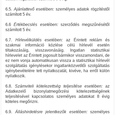
6.5.
Ajánlattevő esetében:
személyes adatok rögzítéstől
számított 5 év.
6.6
Értékbecslés esetében:
szerződés megszűnésétől
számított 5 év.
6.7.
Hírlevélküldés esetében:
az Érintett reklám és
szakmai információ közlése célú hírlevél esetén
tiltakozásáig, visszavonásáig. Ingatlan statisztikai
hírlevelet az Érintett jogosult bármikor visszamondani, de
ez nem vonja automatikusan vissza a statisztikai hírlevél
szolgáltatás igénylésekor ingatlanközvetítői szolgáltatás
igénybevételére tett nyilatkozatát, kivéve, ha erről külön
nyilatkozik.
6.8.
Számviteli kötelezettség teljesítése esetében:
az
Adatkezelő bizonylatmegőrzési kötelezettségének
teljesítésével kapcsolatos személyes adatokat 8 évig
köteles megőrizni.
6.9.
Álláshirdetésre jelentkezők esetében:
személyes