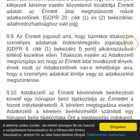
kifejezett kérelme esetén közvetlenül továbbítja Érintett
adatait az Érintett által meghatározott másik
adatkezelőnek. [GDPR 20. cikk (1) és (2) bekezdése;
adathordozhatósághoz való jog].
9.9. Az Érintett jogosult arra, hogy bármikor tiltakozzon
↑
személyes adatainak érdekmérlegelés jogalapjának
[GDPR 6. cikk (1) bekezdés f) pont] alkalmazásával
történő kezelése ellen. Tiltakozás esetén az Adatkezelő
megvizsgálja azt, hogy az Érintett által hivatkozott tények,
érvek miatt az Adatkezelőnek van-e lehetősége arra,
hogy a személyes adatokat törölje vagy az adatkezelést
megszüntesse.
9.10. Adatkezelő az Érintett kérelmének beérkezését
követő egy hónapon belül tájékoztatja az Érintettet a
hozott intézkedésekről. A kérelem megtagadása esetén
Adatkezelő a kérelem beérkezésétől számított egy
hónapon belül tájékoztatja Önt a megtagadás indokairól,
valamint arról, hogy panaszt nyújthat be a Hatóságnál, és
A webhely sütiket (cookie - kis méretű szöveges file-ok) használ
Elfogadom
a szolgáltatások biztosításához és a felhasználói élmény
élhet bírósági jogorvoslati jogával.
Adatkezelési tájékoztató
fokozásához, amelyet Ön az oldal használatával elfogad.