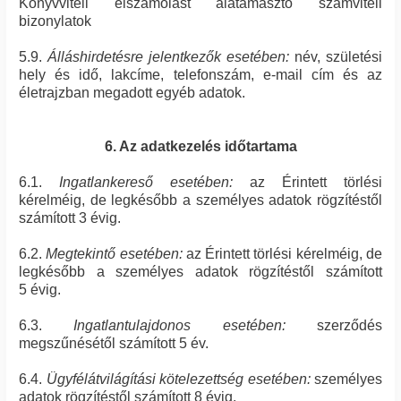
Könyvviteli elszámolást alátámasztó számviteli
bizonylatok
5.9.
Álláshirdetésre jelentkezők esetében:
név, születési
hely és idő, lakcíme, telefonszám, e-mail cím és az
életrajzban megadott egyéb adatok.
6. Az adatkezelés időtartama
6.1.
Ingatlankereső esetében:
az Érintett törlési
kérelméig, de legkésőbb a személyes adatok rögzítéstől
számított 3 évig.
6.2.
Megtekintő esetében:
az Érintett törlési kérelméig, de
legkésőbb a személyes adatok rögzítéstől számított
5 évig.
6.3.
Ingatlantulajdonos esetében:
szerződés
megszűnésétől számított 5 év.
6.4.
Ügyfélátvilágítási kötelezettség esetében:
személyes
adatok rögzítéstől számított 8 évig.