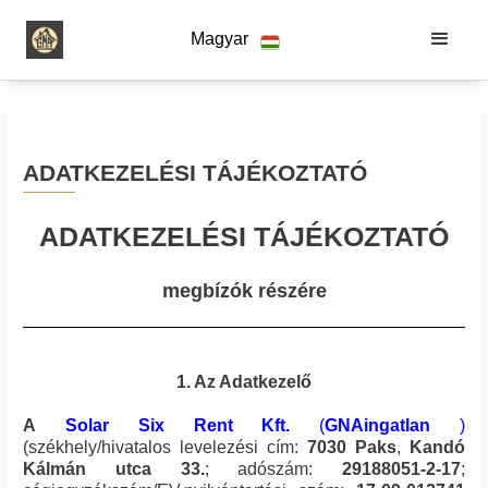
Magyar
ADATKEZELÉSI TÁJÉKOZTATÓ
ADATKEZELÉSI TÁJÉKOZTATÓ
megbízók részére
1. Az Adatkezelő
A
Solar Six Rent Kft.
(
GNAingatlan
)
(székhely/hivatalos levelezési cím:
7030
Paks
,
Kandó
Kálmán utca 33.
; adószám:
29188051-2-17
;