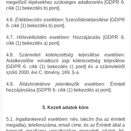
megelőző lépésekhez szükséges adatkezelés [GDPR 6.
cikk (1) bekezdés b) pont].
4.6.
Értékbecslés esetében:
Szerződésteljesítése [GDPR
6. cikk (1) bekezdés b) pont].
4.7.
Hírlevélküldés esetében:
Hozzájárulás [GDPR 6.
cikk (1) bekezdés a) pont].
4.8. S
zámviteli kötelezettség teljesítése esetében:
Adatkezelőre vonatkozó jogi kötelezettség teljesítése
[GDPR 6. cikk (1) bekezdés c) pont] és a számvitelről
szóló 2000. évi C. törvény. 169. §-a.
4.9.
Álláshirdetésre jelentkezők esetében:
Érintett
hozzájárulása [GDPR 6. cikk (1) bekezdés a) pont].
5. Kezelt adatok köre
5.1.
Ingatlankereső esetében:
név, lakcím (ha az érintett
megadta), telefonszáma, email címe, és az Érintett által a
keresett ingatlanra vonatkozóan megadott adatok [pl.