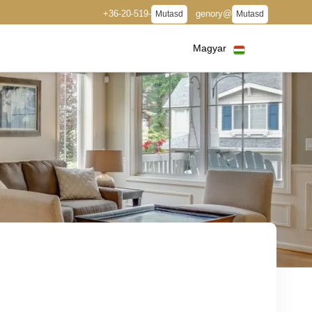
+36-20-519-
genory@
Mutasd
Mutasd
Magyar