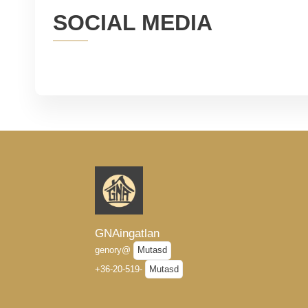
SOCIAL MEDIA
GNAingatlan
genory@
Mutasd
+36-20-519-
Mutasd