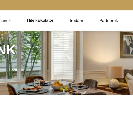
Hitelkalkulátor
tlanok
Irodám
Partnerek
NK