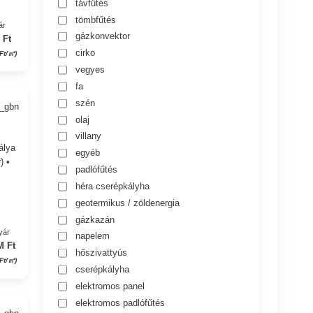
távfűtés
tömbfűtés
ár
gázkonvektor
 Ft
cirko
 Ft/㎡)
vegyes
fa
szén
4_gbn
olaj
villany
álya
egyéb
) •
padlófűtés
héra cserépkályha
geotermikus / zöldenergia
gázkazán
yár
napelem
M Ft
hőszivattyús
 Ft/㎡)
cserépkályha
elektromos panel
elektromos padlófűtés
3_gbn