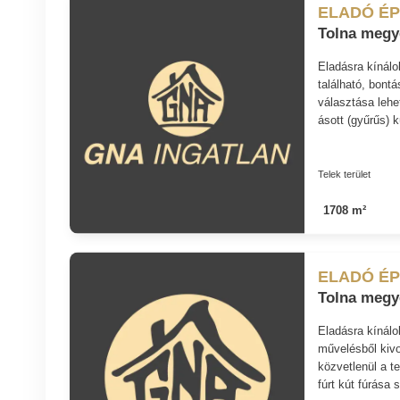
ELADÓ ÉP
Tolna megy
Eladásra kínálo
található, bontá
választása lehe
ásott (gyűrűs) kú
Telek terület
1708 m²
ELADÓ ÉP
Tolna megy
Eladásra kínálo
művelésből kivo
közvetlenül a t
fúrt kút fúrása