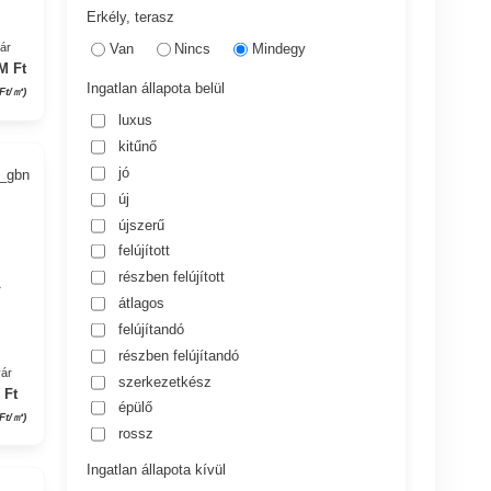
Erkély, terasz
Van
Nincs
Mindegy
yár
M Ft
Ingatlan állapota belül
Ft/㎡)
luxus
kitűnő
jó
5_gbn
új
újszerű
felújított
részben felújított
A
átlagos
felújítandó
részben felújítandó
yár
szerkezetkész
 Ft
épülő
 Ft/㎡)
rossz
Ingatlan állapota kívül