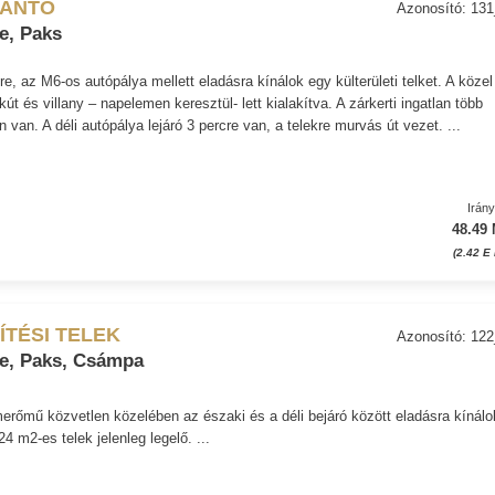
ZÁNTÓ
Azonosító: 13
e, Paks
e, az M6-os autópálya mellett eladásra kínálok egy külterületi telket. A közel
tkút és villany – napelemen keresztül- lett kialakítva. A zárkerti ingatlan több
 van. A déli autópálya lejáró 3 percre van, a telekre murvás út vezet. ...
Irán
48.49 
(2.42 E 
ÍTÉSI TELEK
Azonosító: 12
e, Paks, Csámpa
rőmű közvetlen közelében az északi és a déli bejáró között eladásra kínálo
24 m2-es telek jelenleg legelő. ...