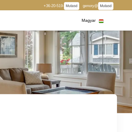
+36-20-519-
genory@
Mutasd
Mutasd
Magyar