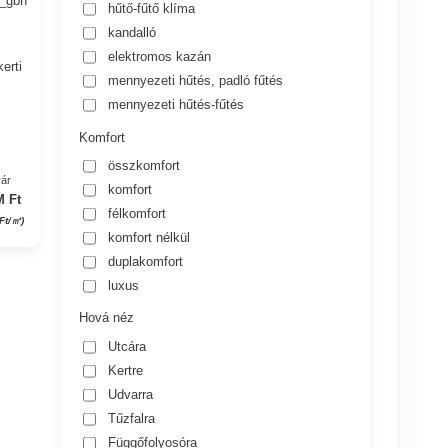
hűtő-fűtő klíma
kandalló
elektromos kazán
erti
mennyezeti hűtés, padló fűtés
mennyezeti hűtés-fűtés
Komfort
összkomfort
yár
komfort
M Ft
félkomfort
 Ft/㎡)
komfort nélkül
duplakomfort
luxus
Hová néz
Utcára
Kertre
Udvarra
Tűzfalra
Függőfolyosóra