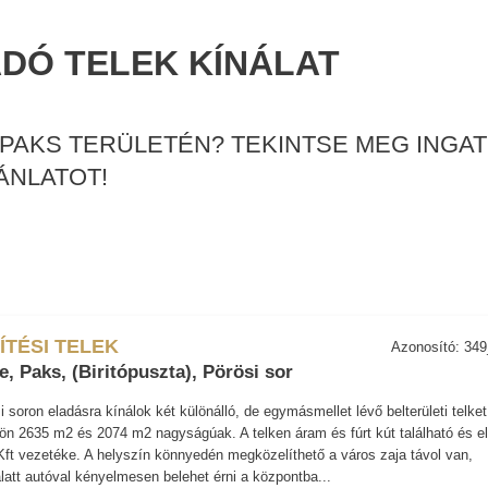
DÓ TELEK KÍNÁLAT
PAKS TERÜLETÉN? TEKINTSE MEG INGAT
ÁNLATOT!
ÍTÉSI TELEK
Azonosító: 34
, Paks, (Biritópuszta), Pörösi sor
 soron eladásra kínálok két különálló, de egymásmellet lévő belterületi telket
lön 2635 m2 és 2074 m2 nagyságúak. A telken áram és fúrt kút található és el
Kft vezetéke. A helyszín könnyedén megközelíthető a város zaja távol van,
latt autóval kényelmesen belehet érni a központba...