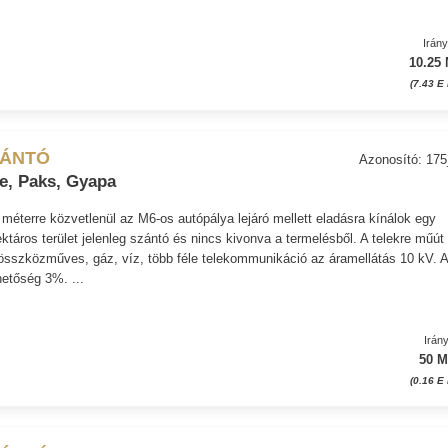
Irán
10.25 
(7.43 E 
ZÁNTÓ
Azonosító: 17
e, Paks, Gyapa
ó méterre közvetlenül az M6-os autópálya lejáró mellett eladásra kínálok egy
ektáros terület jelenleg szántó és nincs kivonva a termelésből. A telekre műút
 összközműves, gáz, víz, több féle telekommunikáció az áramellátás 10 kV. 
hetőség 3%. ...
Irán
50 M
(0.16 E