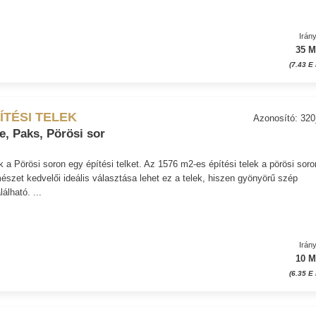
Irán
35 M
(7.43 E
ÍTÉSI TELEK
Azonosító: 32
, Paks, Pörösi sor
k a Pörösi soron egy építési telket. Az 1576 m2-es építési telek a pörösi soro
rmészet kedvelői ideális választása lehet ez a telek, hiszen gyönyörű szép
álható. ...
Irán
10 M
(6.35 E