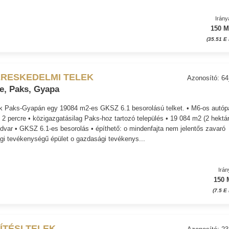
Irány
150 M
(35.51 E
ERESKEDELMI TELEK
Azonosító: 6
e, Paks, Gyapa
ok Paks-Gyapán egy 19084 m2-es GKSZ 6.1 besorolású telket. • M6-os autóp
l 2 percre • közigazgatásilag Paks-hoz tartozó település • 19 084 m2 (2 hektár
 udvar • GKSZ 6.1-es besorolás • építhető: o mindenfajta nem jelentős zavaró
gi tevékenységű épület o gazdasági tevékenys...
Irán
150 
(7.5 E
ÍTÉSI TELEK
Azonosító: 2