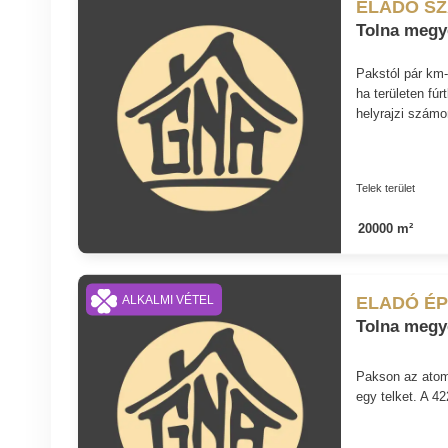
ELADÓ S
Tolna megy
Pakstól pár km-r
ha területen fúr
helyrajzi számon
Telek terület
20000 m²
ELADÓ ÉP
ALKALMI VÉTEL
Tolna megy
Pakson az atome
egy telket. A 42