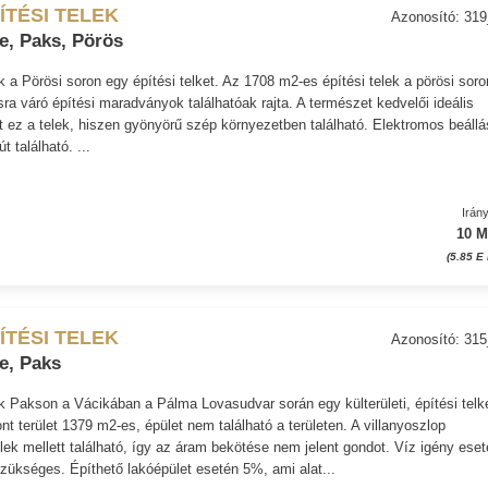
ÍTÉSI TELEK
Azonosító: 31
e, Paks, Pörös
k a Pörösi soron egy építési telket. Az 1708 m2-es építési telek a pörösi soro
sra váró építési maradványok találhatóak rajta. A természet kedvelői ideális
t ez a telek, hiszen gyönyörű szép környezetben található. Elektromos beállá
t található. ...
Irán
10 M
(5.85 E
ÍTÉSI TELEK
Azonosító: 31
e, Paks
k Pakson a Vácikában a Pálma Lovasudvar során egy külterületi, építési telke
nt terület 1379 m2-es, épület nem található a területen. A villanyoszlop
elek mellett található, így az áram bekötése nem jelent gondot. Víz igény ese
 szükséges. Építhető lakóépület esetén 5%, ami alat...