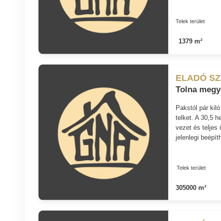
Telek terület
1379 m²
ELADÓ S
Tolna megy
Pakstól pár kil
telket. A 30,5 h
vezet és teljes
jelenlegi beépít
Telek terület
305000 m²