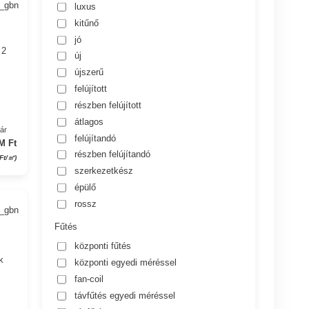
1_gbn
luxus
kitűnő
jó
 2
új
újszerű
felújított
részben felújított
átlagos
yár
felújítandó
M Ft
részben felújítandó
Ft/㎡)
szerkezetkész
épülő
rossz
2_gbn
Fűtés
központi fűtés
k
központi egyedi méréssel
fan-coil
távfűtés egyedi méréssel