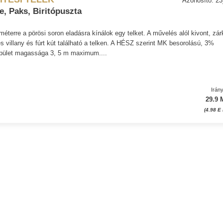
, Paks, Biritópuszta
méterre a pörösi soron eladásra kínálok egy telket. A művelés alól kivont, zárk
s villany és fúrt kút található a telken. A HÉSZ szerint MK besorolású, 3%
épület magassága 3, 5 m maximum....
Irán
29.9 
(4.98 E