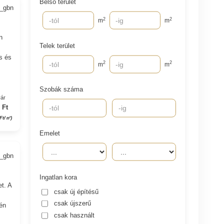
Belső terület
9_gbn
2
2
m
m
n
Telek terület
s és
2
2
m
m
Szobák száma
yár
 Ft
 Ft/㎡)
Emelet
5_gbn
Ingatlan kora
t. A
csak új építésű
csak újszerű
tén
csak használt