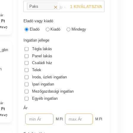
pl.: 13 kerület vagy Eger, Dobó utca
1 KIVÁLATSZVA
Paks
yár
Eladó vagy kiadó
 Ft
 Ft/㎡)
Eladó
Kiadó
Mindegy
Ingatlan jellege
Tégla lakás
0_gbn
Panel lakás
Családi ház
n
Telek
Iroda, üzleti ingatlan
Ipari ingatlan
Mezőgazdasági ingatlan
Egyéb ingatlan
yár
Ár
 Ft
 Ft/㎡)
M Ft
M Ft