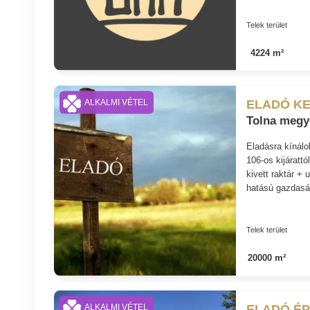
Telek terület
4224 m²
ELADÓ K
ALKALMI VÉTEL
Tolna megy
Eladásra kínál
106-os kijárattó
kivett raktár +
hatású gazdasá
Telek terület
20000 m²
ELADÓ ÉP
ALKALMI VÉTEL