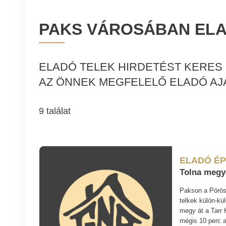
PAKS VÁROSÁBAN ELA
ELADÓ TELEK HIRDETÉST KERES 
AZ ÖNNEK MEGFELELŐ ELADÓ AJ
9 találat
ELADÓ ÉP
Tolna megye
Pakson a Pörösi
telkek külön-kü
megy át a Tarr 
mégis 10 perc a