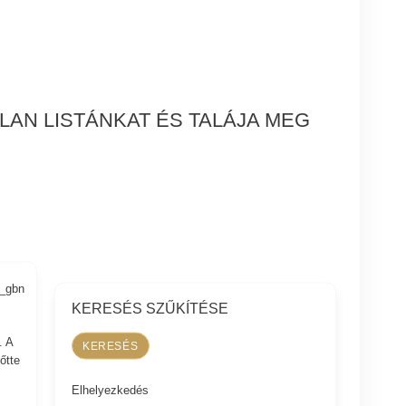
LAN LISTÁNKAT ÉS TALÁJA MEG
9_gbn
KERESÉS SZŰKÍTÉSE
. A
őtte
Elhelyezkedés