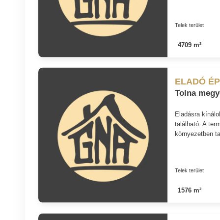
Telek terület
4709 m²
ELADÓ ÉP
Tolna megye
Eladásra kínálo
található. A te
környezetben tal
Telek terület
1576 m²