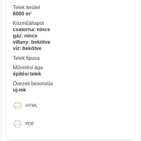
Telek terület
6000 m²
Közműállapot
csatorna: nincs
gáz: nincs
villany: bekötve
víz: bekötve
Telek típusa
Művelési ága
építési telek
Övezeti besorolás
uj-mk
HTML
PDF