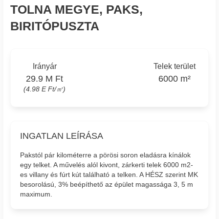
TOLNA MEGYE, PAKS,
BIRITÓPUSZTA
Irányár
Telek terület
29.9 M Ft
6000 m²
(4.98 E Ft/㎡)
INGATLAN LEÍRÁSA
Pakstól pár kilométerre a pörösi soron eladásra kínálok
egy telket. A művelés alól kivont, zárkerti telek 6000 m2-
es villany és fúrt kút található a telken. A HÉSZ szerint MK
besorolású, 3% beépíthető az épület magassága 3, 5 m
maximum.