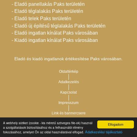
- Eladó panellakás Paks területén
- Eladó téglalakás Paks területén
- Eladó telek Paks területén
- Eladó új építésű téglalakás Paks területén
- Eladó ingatlan kínálat Paks városában
- Kiadó ingatlan kínálat Paks városában
Eladó és kiadó ingatlanok értékesítése Paks városában.
Oldaltérkép
Adatkezelés
Kapcsolat
Impresszum
Link és bannercsere
A webhely sütiket (cookie - kis méretű szöveges file-ok) használ
Elfogadom
Vár-Köz Kft. - Ingatlan nyilvántartó, ügyviteli és
a szolgáltatások biztosításához és a felhasználói élmény
Copyright © 2021.
Adatkezelési tájékoztató
fokozásához, amelyet Ön az oldal használatával elfogad.
adminisztrációs szoftver