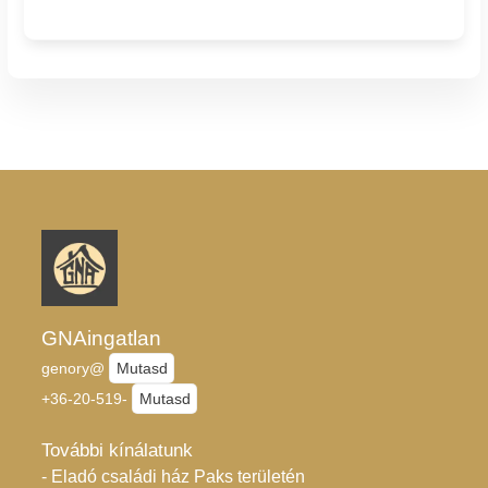
GNAingatlan
genory@
Mutasd
+36-20-519-
Mutasd
További kínálatunk
- Eladó családi ház Paks területén