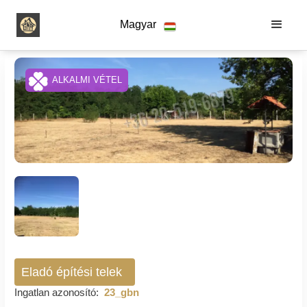
Magyar
ALKALMI VÉTEL
Eladó építési telek
Ingatlan azonosító:
23_gbn