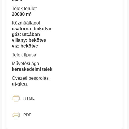
Telek terület
20000 m²
Közműállapot
csatorna: bekötve
gáz: utcában
villany: bekötve
víz: bekötve
Telek típusa
Művelési ága
kereskedelmi telek
Övezeti besorolás
uj-gksz
HTML
PDF