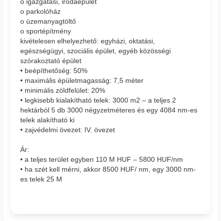
o igazgatási, irodaépület
o parkolóház
o üzemanyagtöltő
o sportépítmény
kivételesen elhelyezhető: egyházi, oktatási,
egészségügyi, szociális épület, egyéb közösségi
szórakoztató épület
• beépíthetőség: 50%
• maximális épületmagasság: 7,5 méter
• minimális zöldfelület: 20%
• legkisebb kialakítható telek: 3000 m2 – a teljes 2
hektárból 5 db 3000 négyzetméteres és egy 4084 nm-es
telek alakítható ki
• zajvédelmi övezet: IV. övezet
Ár:
• a teljes terület egyben 110 M HUF – 5800 HUF/nm
• ha szét kell mérni, akkor 8500 HUF/ nm, egy 3000 nm-
es telek 25 M