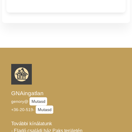
GNAingatlan
genory@
Mutasd
+36-20-519-
Mutasd
További kínálatunk
- Eladó családi ház Paks területén