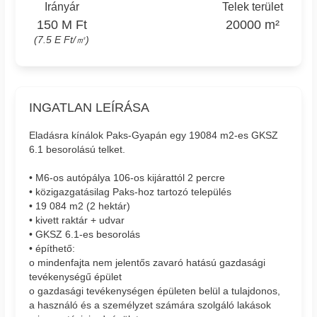
Irányár
Telek terület
150 M Ft
20000 m²
(7.5 E Ft/㎡)
INGATLAN LEÍRÁSA
Eladásra kínálok Paks-Gyapán egy 19084 m2-es GKSZ
6.1 besorolású telket.
• M6-os autópálya 106-os kijárattól 2 percre
• közigazgatásilag Paks-hoz tartozó település
• 19 084 m2 (2 hektár)
• kivett raktár + udvar
• GKSZ 6.1-es besorolás
• építhető:
o mindenfajta nem jelentős zavaró hatású gazdasági
tevékenységű épület
o gazdasági tevékenységen épületen belül a tulajdonos,
a használó és a személyzet számára szolgáló lakások