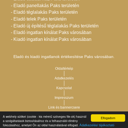
- Eladó panellakás Paks területén
- Eladó téglalakás Paks területén
- Eladó telek Paks területén
- Eladó új építésű téglalakás Paks területén
- Eladó ingatlan kínálat Paks városában
- Kiadó ingatlan kínálat Paks városában
Eladó és kiadó ingatlanok értékesítése Paks városában.
Oldaltérkép
Adatkezelés
Kapcsolat
Impresszum
Link és bannercsere
A webhely sütiket (cookie - kis méretű szöveges file-ok) használ
Elfogadom
Vár-Köz Kft. - Ingatlan nyilvántartó, ügyviteli és
a szolgáltatások biztosításához és a felhasználói élmény
Copyright © 2021.
Adatkezelési tájékoztató
fokozásához, amelyet Ön az oldal használatával elfogad.
adminisztrációs szoftver