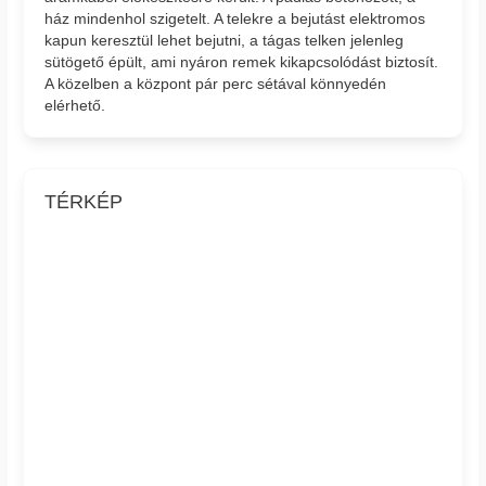
ház mindenhol szigetelt. A telekre a bejutást elektromos
kapun keresztül lehet bejutni, a tágas telken jelenleg
sütögető épült, ami nyáron remek kikapcsolódást biztosít.
A közelben a központ pár perc sétával könnyedén
elérhető.
TÉRKÉP