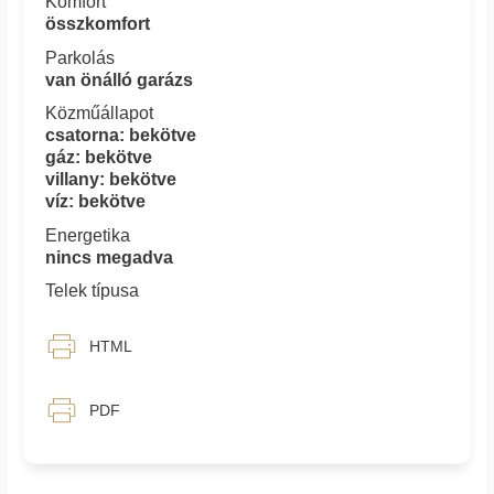
Komfort
összkomfort
Parkolás
van önálló garázs
Közműállapot
csatorna: bekötve
gáz: bekötve
villany: bekötve
víz: bekötve
Energetika
nincs megadva
Telek típusa
HTML
PDF