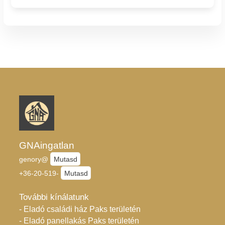
GNAingatlan
genory@
Mutasd
+36-20-519-
Mutasd
További kínálatunk
- Eladó családi ház Paks területén
- Eladó panellakás Paks területén