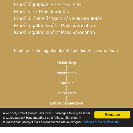
- Eladó téglalakás Paks területén
- Eladó telek Paks területén
- Eladó új építésű téglalakás Paks területén
- Eladó ingatlan kínálat Paks városában
- Kiadó ingatlan kínálat Paks városában
Eladó és kiadó ingatlanok értékesítése Paks városában.
Oldaltérkép
Adatkezelés
Kapcsolat
Impresszum
Link és bannercsere
A webhely sütiket (cookie - kis méretű szöveges file-ok) használ
Elfogadom
Vár-Köz Kft. - Ingatlan nyilvántartó, ügyviteli és
a szolgáltatások biztosításához és a felhasználói élmény
Copyright © 2021.
Adatkezelési tájékoztató
fokozásához, amelyet Ön az oldal használatával elfogad.
adminisztrációs szoftver