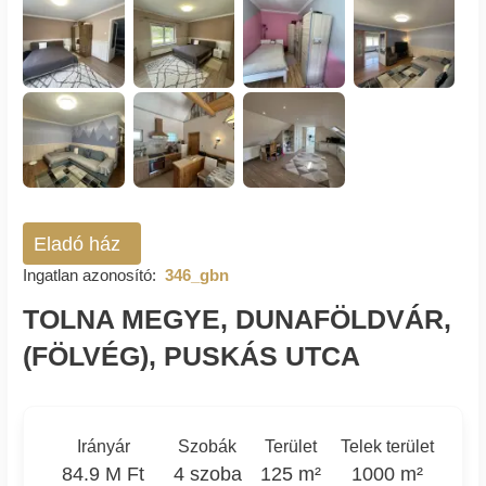
Eladó ház
Ingatlan azonosító:
346_gbn
TOLNA MEGYE, DUNAFÖLDVÁR,
(FÖLVÉG), PUSKÁS UTCA
Irányár
Szobák
Terület
Telek terület
84.9 M Ft
4 szoba
125 m²
1000 m²