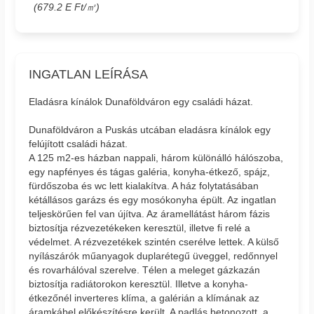
(679.2 E Ft/㎡)
INGATLAN LEÍRÁSA
Eladásra kínálok Dunaföldváron egy családi házat.
Dunaföldváron a Puskás utcában eladásra kínálok egy
felújított családi házat.
A 125 m2-es házban nappali, három különálló hálószoba,
egy napfényes és tágas galéria, konyha-étkező, spájz,
fürdőszoba és wc lett kialakítva. A ház folytatásában
kétállásos garázs és egy mosókonyha épült. Az ingatlan
teljeskörűen fel van újítva. Az áramellátást három fázis
biztosítja rézvezetékeken keresztül, illetve fi relé a
védelmet. A rézvezetékek szintén cserélve lettek. A külső
nyílászárók műanyagok duplarétegű üveggel, redőnnyel
és rovarhálóval szerelve. Télen a meleget gázkazán
biztosítja radiátorokon keresztül. Illetve a konyha-
étkezőnél inverteres klíma, a galérián a klímának az
áramkábel előkészítésre került. A padlás betonozott, a