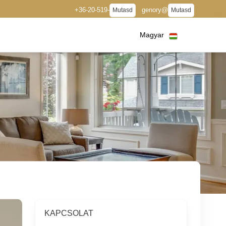
+36-20-519-
genory@
Mutasd
Mutasd
Magyar
KAPCSOLAT