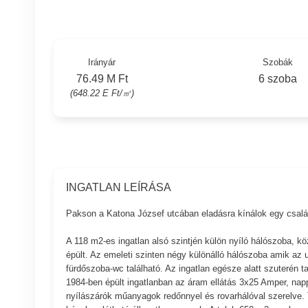
Irányár
Szobák
76.49 M Ft
6 szoba
(648.22 E Ft/㎡)
INGATLAN LEÍRÁSA
Pakson a Katona József utcában eladásra kínálok egy csalá
A 118 m2-es ingatlan alsó szintjén külön nyíló hálószoba, k
épült. Az emeleti szinten négy különálló hálószoba amik az u
fürdőszoba-wc található. Az ingatlan egésze alatt szuterén ta
1984-ben épült ingatlanban az áram ellátás 3x25 Amper, nappa
nyílászárók műanyagok redőnnyel és rovarhálóval szerelve. T