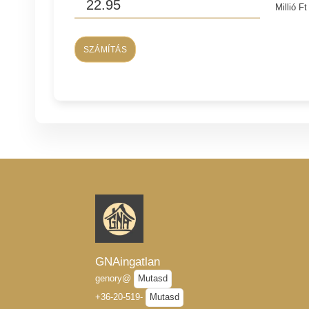
Millió Ft
SZÁMÍTÁS
GNAingatlan
genory@
Mutasd
+36-20-519-
Mutasd