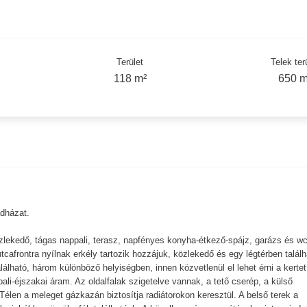
Terület
Telek ter
118 m²
650 m
dházat.
özlekedő, tágas nappali, terasz, napfényes konyha-étkező-spájz, garázs és w
tcafrontra nyílnak erkély tartozik hozzájuk, közlekedő és egy légtérben találh
lálható, három különböző helyiségben, innen közvetlenül el lehet érni a kertet
li-éjszakai áram. Az oldalfalak szigetelve vannak, a tető cserép, a külső
élen a meleget gázkazán biztosítja radiátorokon keresztül. A belső terek a