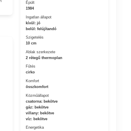
n
Épült
1984
Ingatlan állapot
kívül: jó
belül: felújítandó
Szigetelés
10 cm
Ablak szerkezete
2 rétegű thermoplan
Fűtés
cirko
Komfort
összkomfort
Közműállapot
csatorna: bekötve
gáz: bekötve
villany: bekötve
víz: bekötve
Energetika