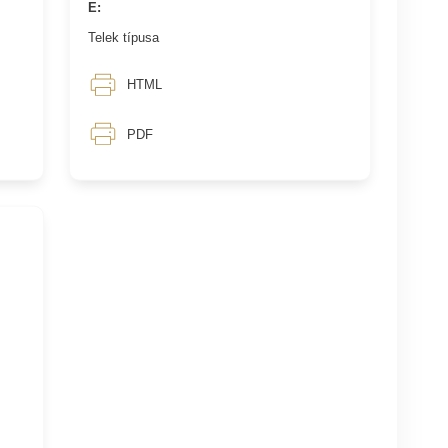
E:
Telek típusa
HTML
PDF