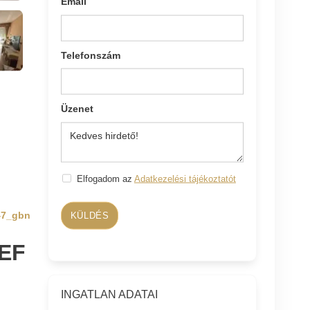
Email
Telefonszám
Üzenet
Elfogadom az
Adatkezelési tájékoztatót
47_gbn
KÜLDÉS
EF
INGATLAN ADATAI