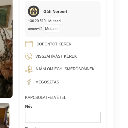
Gáti Norbert
Mutasd
+36 20 519
Mutasd
genory@
IDŐPONTOT KÉREK
VISSZAHÍVÁST KÉREK
AJÁNLOM EGY ISMERŐSÖMNEK
MEGOSZTÁS
KAPCSOLATFELVÉTEL
Név