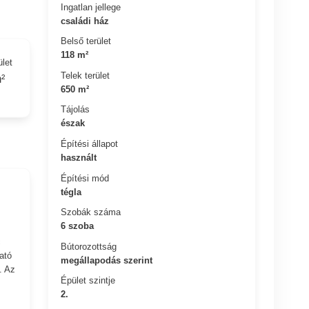
Ingatlan jellege
családi ház
Belső terület
118 m²
ület
Telek terület
²
650 m²
Tájolás
észak
Építési állapot
használt
Építési mód
tégla
Szobák száma
6 szoba
c
Bútorozottság
ató
megállapodás szerint
. Az
Épület szintje
2.