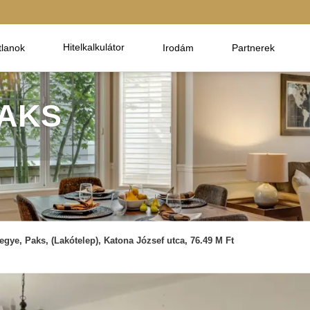
Hitelkalkulátor
tlanok
Irodám
Partnerek
PAKS
gye, Paks, (Lakótelep), Katona József utca, 76.49 M Ft