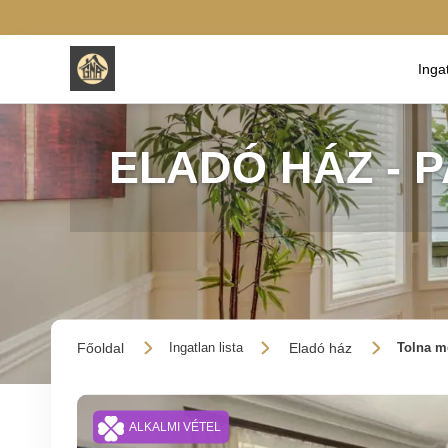
Inga
ELADÓ HÁZ - 
Főoldal
Eladó ház
Ingatlan lista
Tolna me
ALKALMI VÉTEL