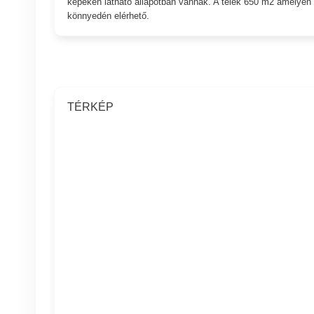
képeken látható állapotban vannak. A telek 650 m2 amelyen 
könnyedén elérhető.
TÉRKÉP