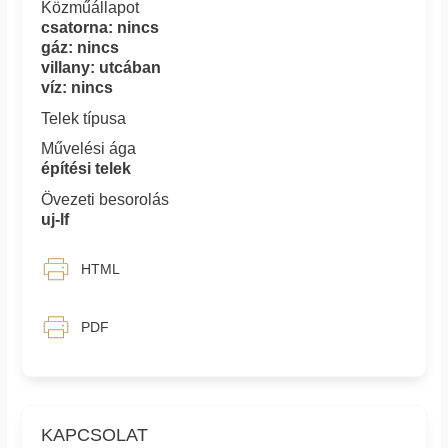
Közműállapot
csatorna: nincs
gáz: nincs
villany: utcában
víz: nincs
Telek típusa
Művelési ága
építési telek
Övezeti besorolás
uj-lf
HTML
PDF
KAPCSOLAT