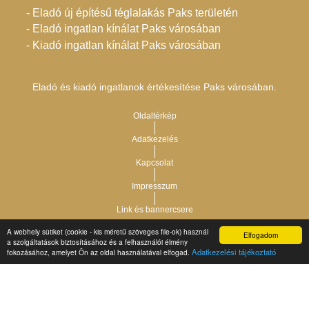
- Eladó új építésű téglalakás Paks területén
- Eladó ingatlan kínálat Paks városában
- Kiadó ingatlan kínálat Paks városában
Eladó és kiadó ingatlanok értékesítése Paks városában.
Oldaltérkép
Adatkezelés
Kapcsolat
Impresszum
Link és bannercsere
A webhely sütiket (cookie - kis méretű szöveges file-ok) használ
Elfogadom
Vár-Köz Kft. - Ingatlan nyilvántartó, ügyviteli és
a szolgáltatások biztosításához és a felhasználói élmény
Copyright © 2021.
Adatkezelési tájékoztató
fokozásához, amelyet Ön az oldal használatával elfogad.
adminisztrációs szoftver