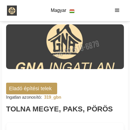
Magyar
Eladó építési telek
Ingatlan azonosító:
319_gbn
TOLNA MEGYE, PAKS, PÖRÖS