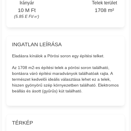
Irányár
Telek terület
10 M Ft
1708 m²
(5.85 E Ft/㎡)
INGATLAN LEÍRÁSA
Eladásra kínálok a Pörösi soron egy építési telket.
Az 1708 m2-es építési telek a pörösi soron található,
bontásra váró építési maradványok találhatóak rajta. A
természet kedvelői ideális választása lehet ez a telek,
hiszen gyönyörű szép környezetben található. Elektromos
beállás és ásott (gyűrűs) kút található.
TÉRKÉP