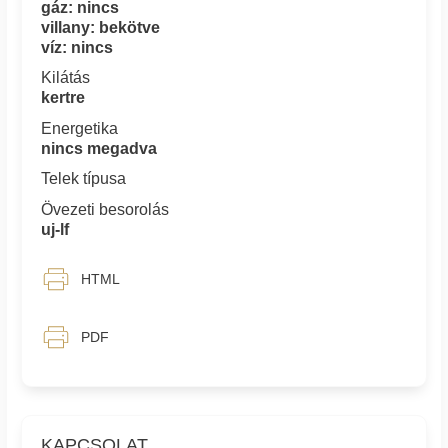
gáz: nincs
villany: bekötve
víz: nincs
Kilátás
kertre
Energetika
nincs megadva
Telek típusa
Övezeti besorolás
uj-lf
HTML
PDF
KAPCSOLAT