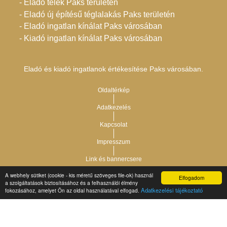
- Eladó telek Paks területén
- Eladó új építésű téglalakás Paks területén
- Eladó ingatlan kínálat Paks városában
- Kiadó ingatlan kínálat Paks városában
Eladó és kiadó ingatlanok értékesítése Paks városában.
Oldaltérkép
Adatkezelés
Kapcsolat
Impresszum
Link és bannercsere
A webhely sütiket (cookie - kis méretű szöveges file-ok) használ
Elfogadom
Vár-Köz Kft. - Ingatlan nyilvántartó, ügyviteli és
a szolgáltatások biztosításához és a felhasználói élmény
Copyright © 2021.
Adatkezelési tájékoztató
fokozásához, amelyet Ön az oldal használatával elfogad.
adminisztrációs szoftver