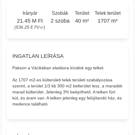
Irányár
Szobák
Terület
Telek terület
21.45 M Ft
2 szoba
40 m²
1707 m²
(536.25 E Ft/㎡)
INGATLAN LEÍRÁSA
Pakson a Vácikában eladásra kínálok egy telket.
Az 1707 m2-es külterületi telek területi szabályozása
szerint, a terület 1/3 kb 300 m2 belterület lesz, a maradék
marad külterület. Jelenleg 3% beépíthető. A telken fúrt
kút, és áram van. A telken jelenleg egy felújítandó ház, és
medence található.