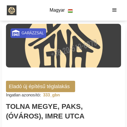
Magyar
GARÁZZSAL
Eladó új építésű téglalakás
Ingatlan azonosító:
333_gbn
TOLNA MEGYE, PAKS,
(ÓVÁROS), IMRE UTCA