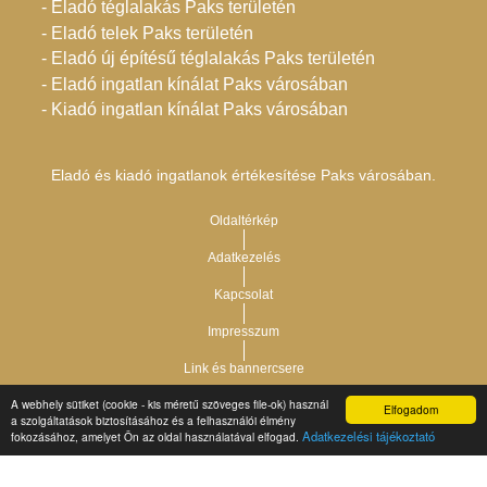
- Eladó téglalakás Paks területén
- Eladó telek Paks területén
- Eladó új építésű téglalakás Paks területén
- Eladó ingatlan kínálat Paks városában
- Kiadó ingatlan kínálat Paks városában
Eladó és kiadó ingatlanok értékesítése Paks városában.
Oldaltérkép
Adatkezelés
Kapcsolat
Impresszum
Link és bannercsere
A webhely sütiket (cookie - kis méretű szöveges file-ok) használ
Elfogadom
Vár-Köz Kft. - Ingatlan nyilvántartó, ügyviteli és
a szolgáltatások biztosításához és a felhasználói élmény
Copyright © 2021.
Adatkezelési tájékoztató
fokozásához, amelyet Ön az oldal használatával elfogad.
adminisztrációs szoftver