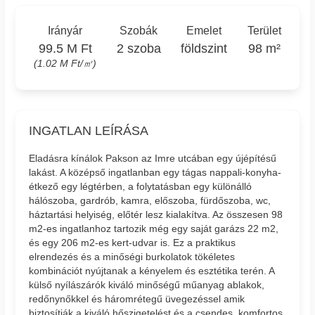
Irányár
Szobák
Emelet
Terület
99.5 M Ft
2 szoba
földszint
98 m²
(1.02 M Ft/㎡)
INGATLAN LEÍRÁSA
Eladásra kínálok Pakson az Imre utcában egy újépítésű
lakást. A középső ingatlanban egy tágas nappali-konyha-
étkező egy légtérben, a folytatásban egy különálló
hálószoba, gardrób, kamra, előszoba, fürdőszoba, wc,
háztartási helyiség, előtér lesz kialakítva. Az összesen 98
m2-es ingatlanhoz tartozik még egy saját garázs 22 m2,
és egy 206 m2-es kert-udvar is. Ez a praktikus
elrendezés és a minőségi burkolatok tökéletes
kombinációt nyújtanak a kényelem és esztétika terén. A
külső nyílászárók kiváló minőségű műanyag ablakok,
redőnynőkkel és háromrétegű üvegezéssel amik
biztosítják a kiváló hőszigetelést és a csendes, komfortos