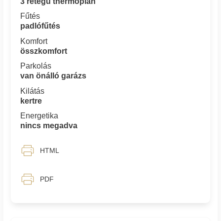
3 rétegű thermoplan
Fűtés
padlófűtés
Komfort
összkomfort
Parkolás
van önálló garázs
Kilátás
kertre
Energetika
nincs megadva
HTML
PDF