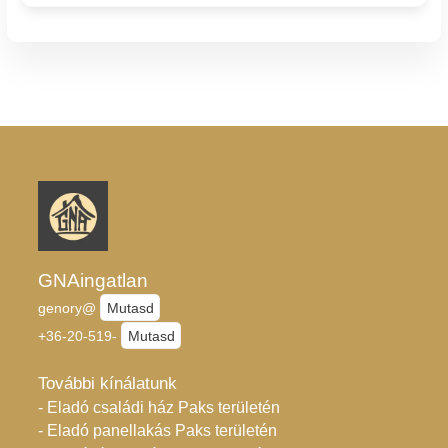
GNAingatlan
genory@
Mutasd
+36-20-519-
Mutasd
További kínálatunk
- Eladó családi ház Paks területén
- Eladó panellakás Paks területén