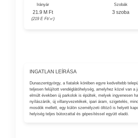
Irányár
Szobák
21.9 M Ft
3 szoba
(219 E Ft/㎡)
INGATLAN LEÍRÁSA
Dunaszentgyörgy, a fiatalok körében egyre kedveltebb telepü
teljesen felújított vendéglátóhelység, amelyhez közel van a
elmúlt években új parkolok is épültek, melyek ingyenesen ha
nyílászárók, új villanyvezetékek, ipari áram, szigetelés, minde
mosdók mellett, egy külön személyzeti öltöző is helyett kapot
helyiség teljes bútorzattal és gépesítéssel együtt eladó.