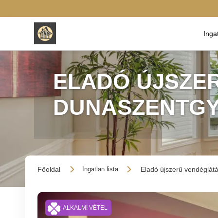
Inga
ELADÓ ÚJSZE
DUNASZENTG
Főoldal
Eladó újszerű vendéglát
Ingatlan lista
ALKALMI VÉTEL