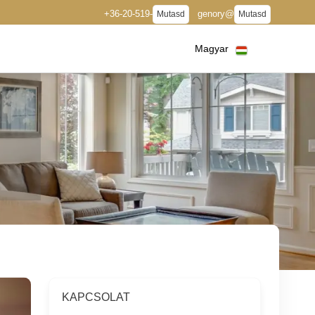
+36-20-519-
genory@
Mutasd
Mutasd
Magyar
KAPCSOLAT