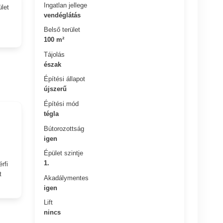
Ingatlan jellege
ület
vendéglátás
Belső terület
100 m²
Tájolás
észak
Építési állapot
újszerű
Építési mód
tégla
Bútorozottság
igen
Épület szintje
1.
rfi
t
Akadálymentes
igen
Lift
nincs