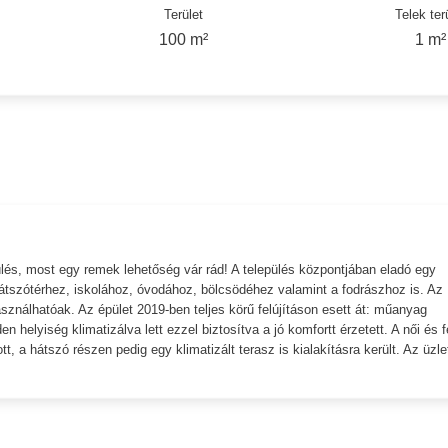
Terület
Telek ter
100 m²
1 m²
lés, most egy remek lehetőség vár rád! A település központjában eladó egy
 játszótérhez, iskolához, óvodához, bölcsödéhez valamint a fodrászhoz is. Az
sználhatóak. Az épület 2019-ben teljes körű felújításon esett át: műanyag
n helyiség klimatizálva lett ezzel biztosítva a jó komfortt érzetett. A női és fé
t, a hátszó részen pedig egy klimatizált terasz is kialakításra került. Az üzle