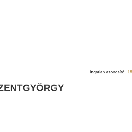
Ingatlan azonosító:
1
SZENTGYÖRGY