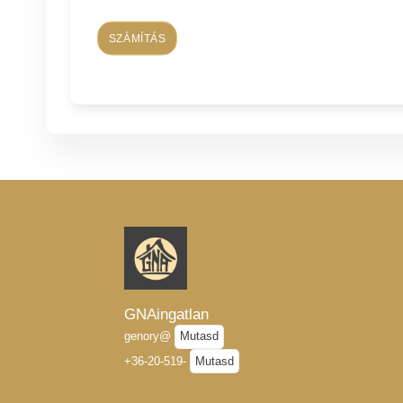
SZÁMÍTÁS
GNAingatlan
genory@
Mutasd
+36-20-519-
Mutasd