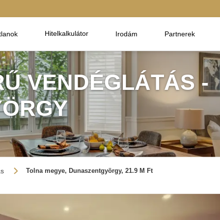
Hitelkalkulátor
tlanok
Irodám
Partnerek
RŰ VENDÉGLÁTÁS -
YÖRGY
ás
Tolna megye, Dunaszentgyörgy, 21.9 M Ft