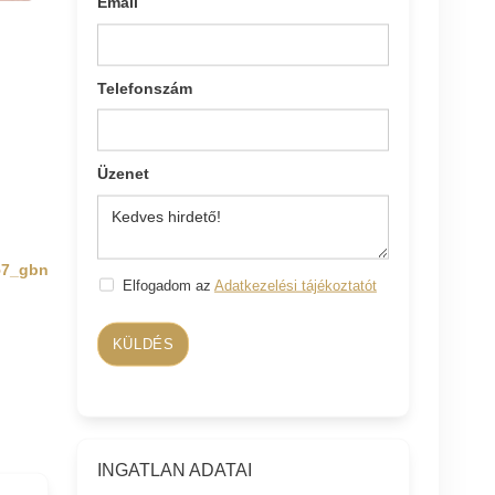
Email
Telefonszám
Üzenet
57_gbn
Elfogadom az
Adatkezelési tájékoztatót
KÜLDÉS
INGATLAN ADATAI