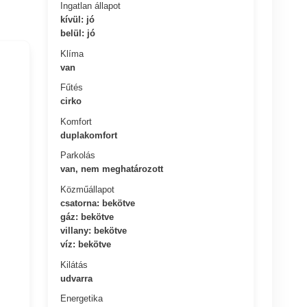
Ingatlan állapot
kívül: jó
belül: jó
Klíma
van
Fűtés
cirko
Komfort
duplakomfort
Parkolás
van, nem meghatározott
Közműállapot
csatorna: bekötve
gáz: bekötve
villany: bekötve
víz: bekötve
Kilátás
udvarra
Energetika