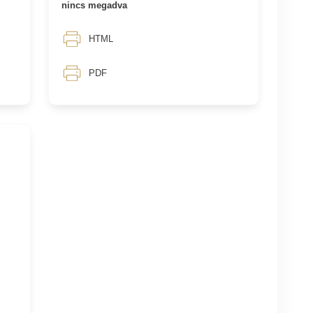
nincs megadva
HTML
PDF