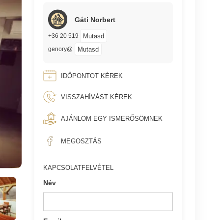
Gáti Norbert
Mutasd
+36 20 519
Mutasd
genory@
IDŐPONTOT KÉREK
VISSZAHÍVÁST KÉREK
AJÁNLOM EGY ISMERŐSÖMNEK
MEGOSZTÁS
KAPCSOLATFELVÉTEL
Név