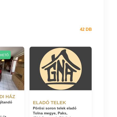
42 DB
ZHETŐ
DI HÁZ
ELADÓ TELEK
jítandó
Pörösi soron telek eladó
,
Tolna megye, Paks,
i út