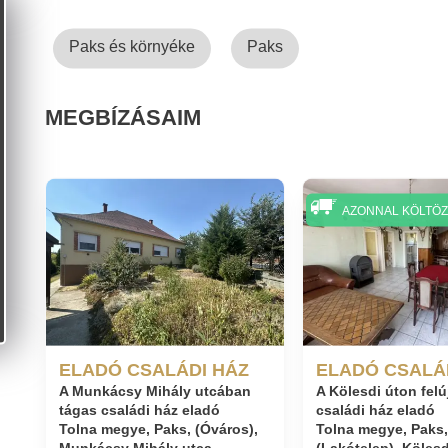
Paks és környéke
Paks
MEGBÍZÁSAIM
AZONNAL KÖLTÖ
ELADÓ CSALÁDI HÁZ
ELADÓ CSALÁ
A Munkácsy Mihály utcában
A Kölesdi úton felú
tágas családi ház eladó
családi ház eladó
Tolna megye, Paks, (Óváros),
Tolna megye, Paks
Munkácsy Mihály utca
(Lakótelep), Kölesd