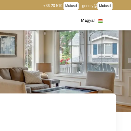
+36-20-519-
genory@
Mutasd
Mutasd
Magyar