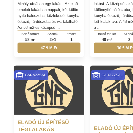
Mihály utcában egy lakást. Az első
lakást. A középső laká
emeleti lakásban nappali, két külön
különnyíló hálószoba,
nyíló hálószoba, közlekedő, konyha-
konyha-étkező, fürdő
étkező, fürdőszoba és wc található.
lett kialakítva. A 48 
Az 58 m2-es középső ...
a ...
Belső terület
Szobák
Emelet
Belső terület
Szob
58 m²
2+1
1
48 m²
2
47.9 M Ft
36.5 M F
GARÁZZSAL
GARÁZZSAL
ELADÓ ÚJ ÉPÍTÉSŰ
ELADÓ ÚJ ÉPÍ
TÉGLALAKÁS