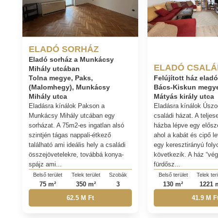
ELADÓ SORHÁZ
Eladó sorház a Munkácsy
ELADÓ CSALÁ
Mihály utcában
Tolna megye, Paks,
Felújított ház ela
(Malomhegy), Munkácsy
Bács-Kiskun megye
Mihály utca
Mátyás király utca
Eladásra kínálok Pakson a
Eladásra kínálok Úsz
Munkácsy Mihály utcában egy
családi házat. A teljese
sorházat. A 75m2-es ingatlan alsó
házba lépve egy elősz
szintjén tágas nappali-étkező
ahol a kabát és cipő l
található ami ideális hely a családi
egy keresztirányú foly
összejövetelekre, továbbá konya-
következik. A ház “vé
spájz ami...
fürdősz...
Belső terület
Telek terület
Szobák
Belső terület
Telek ter
75 m²
350 m²
3
130 m²
1221 
62.5 M Ft
41.9 M F