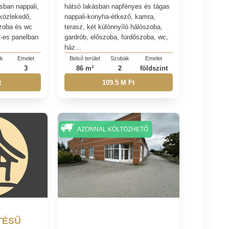
sban nappali,
hátsó lakásban napfényes és tágas
 közlekedő,
nappali-konyha-étkező, kamra,
szoba és wc
terasz, két különnyíló hálószoba,
m2-es panelban
gardrób, előszoba, fürdőszoba, wc,
ház...
ák
Emelet
Belső terület
Szobák
Emelet
3
86 m²
2
földszint
t
109.5 M Ft
AZONNAL KÖLTÖZHETŐ
TÉSŰ