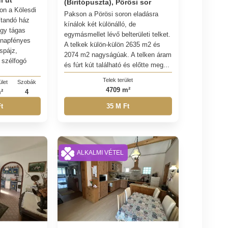
(Biritópuszta), Pörösi sor
on a Kölesdi
Pakson a Pörösi soron eladásra
jítandó ház
kínálok két különálló, de
egy tágas
egymásmellet lévő belterületi telket.
, napfényes
A telkek külön-külön 2635 m2 és
spájz,
2074 m2 nagyságúak. A telken áram
 szélfogó
és fúrt kút található és előtte meg...
Telek terület
ület
Szobák
4709 m²
²
4
35 M Ft
t
ALKALMI VÉTEL