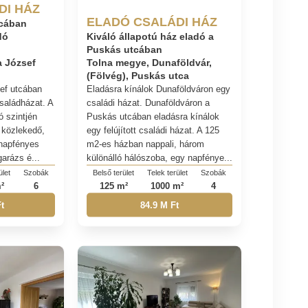
DI HÁZ
ELADÓ CSALÁDI HÁZ
tcában
dó
Kiváló állapotú ház eladó a
,
Puskás utcában
a József
Tolna megye, Dunaföldvár,
(Fölvég), Puskás utca
ef utcában
Eladásra kínálok Dunaföldváron egy
saládházat. A
családi házat. Dunaföldváron a
ó szintjén
Puskás utcában eladásra kínálok
 közlekedő,
egy felújított családi házat. A 125
 napfényes
m2-es házban nappali, három
arázs é...
különálló hálószoba, egy napfénye...
ület
Szobák
Belső terület
Telek terület
Szobák
²
6
125 m²
1000 m²
4
t
84.9 M Ft