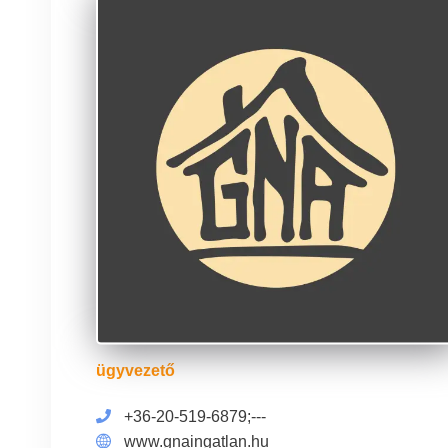
ügyvezető
+36-20-519-6879;---
www.gnaingatlan.hu