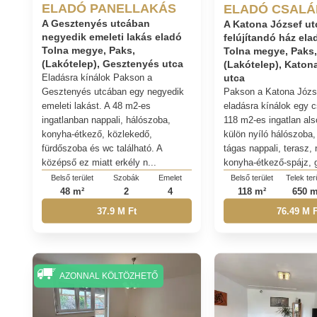
ELADÓ PANELLAKÁS
ELADÓ CSALÁ
A Gesztenyés utcában
A Katona József u
negyedik emeleti lakás eladó
felújítandó ház ela
Tolna megye, Paks,
Tolna megye, Paks
(Lakótelep), Gesztenyés utca
(Lakótelep), Katon
Eladásra kínálok Pakson a
utca
Gesztenyés utcában egy negyedik
Pakson a Katona Józs
emeleti lakást. A 48 m2-es
eladásra kínálok egy c
ingatlanban nappali, hálószoba,
118 m2-es ingatlan als
konyha-étkező, közlekedő,
külön nyíló hálószoba,
fürdőszoba és wc található. A
tágas nappali, terasz,
középső ez miatt erkély n...
konyha-étkező-spájz, g
Belső terület
Szobák
Emelet
Belső terület
Telek ter
48 m²
2
4
118 m²
650 m
37.9 M Ft
76.49 M F
AZONNAL KÖLTÖZHETŐ