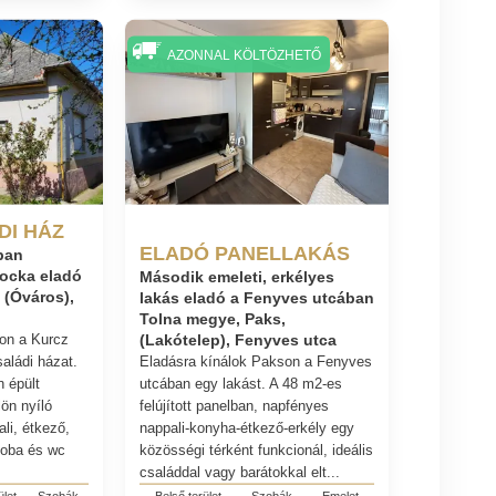
AZONNAL KÖLTÖZHETŐ
DI HÁZ
ELADÓ PANELLAKÁS
ban
kocka eladó
Második emeleti, erkélyes
 (Óváros),
lakás eladó a Fenyves utcában
Tolna megye, Paks,
on a Kurcz
(Lakótelep), Fenyves utca
aládi házat.
Eladásra kínálok Pakson a Fenyves
n épült
utcában egy lakást. A 48 m2-es
lön nyíló
felújított panelban, napfényes
li, étkező,
nappali-konyha-étkező-erkély egy
zoba és wc
közösségi térként funkcionál, ideális
családdal vagy barátokkal elt...
ület
Szobák
Belső terület
Szobák
Emelet