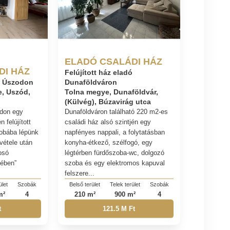
ELADÓ CSALÁDI HÁZ
DI HÁZ
Felújított ház eladó
dó Úszodon
Dunaföldváron
, Uszód,
Tolna megye, Dunaföldvár,
(Külvég), Búzavirág utca
odon egy
Dunaföldváron található 220 m2-es
n felújított
családi ház alsó szintjén egy
obába lépünk
napfényes nappali, a folytatásban
evétele után
konyha-étkező, szélfogó, egy
osó
légtérben fürdőszoba-wc, dolgozó
gében”
szoba és egy elektromos kapuval
felszere...
ület
Szobák
Belső terület
Telek terület
Szobák
m²
4
210 m²
900 m²
4
t
121.5 M Ft