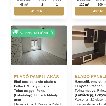
48 m²
2
1
120 m²
700 m
41.99 M Ft
48.9 M F
AZONNAL KÖLTÖZHETŐ
ELADÓ PANEL
ELADÓ PANELLAKÁS
Harmadik emeleti l
Első emeleti lakás eladó a
Fenyves utcában
Pollack Mihály utcában
Tolna megye, Paks
Tolna megye, Paks,
(Lakótelep), Fenyv
(Lakótelep), Pollack Mihály
utca
Pakson a lakótelepen
Eladásra kínálok Pakson a Pollack
utcában eladásra kíná