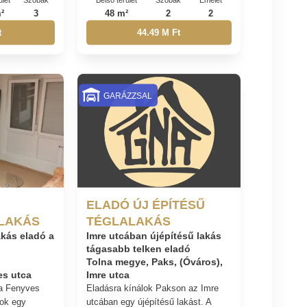
²
3
48 m²
2
2
t
44.49 M Ft
GARÁZZSAL
ELADÓ ÚJ ÉPÍTÉSŰ
LAKÁS
TÉGLALAKÁS
akás eladó a
Imre utcában újépítésű lakás
tágasabb telken eladó
,
Tolna megye, Paks, (Óváros),
es utca
Imre utca
 a Fenyves
Eladásra kínálok Pakson az Imre
lok egy
utcában egy újépítésű lakást. A