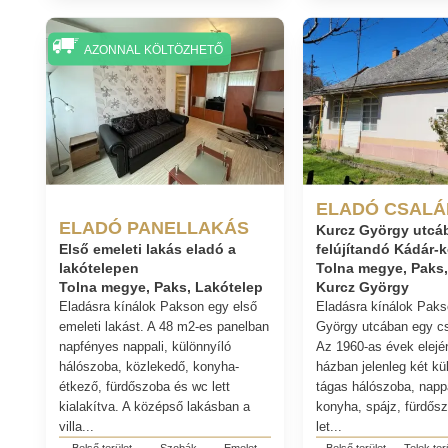
AZONNAL KÖLTÖZHETŐ
ELADÓ CSALÁ
ELADÓ PANELLAKÁS
Kurcz György utcá
Első emeleti lakás eladó a
felújítandó Kádár-
lakótelepen
Tolna megye, Paks,
Tolna megye, Paks, Lakótelep
Kurcz György
Eladásra kínálok Pakson egy első
Eladásra kínálok Paks
emeleti lakást. A 48 m2-es panelban
György utcában egy cs
napfényes nappali, különnyíló
Az 1960-as évek elejé
hálószoba, közlekedő, konyha-
házban jelenleg két kü
étkező, fürdőszoba és wc lett
tágas hálószoba, nappa
kialakítva. A középső lakásban a
konyha, spájz, fürdős
villa...
let...
Belső terület
Szobák
Emelet
Belső terület
Telek ter