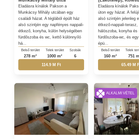
Eladásra kínálok Pakson a
Eladásra kínálok Paks
Munkácsy Mihály utcában egy
úton egy házat. A felú
családi házat. A téglából épült ház
alsó szintjén jelenleg 
alsó szintjén egy napfényes nappali-
étkező-nappali-terasz
étkező, konyha, külön helységében
hálószoba, konyha és 
fürdőszoba és wc, kettő különnyíló
fürdőszoba-wc, és egy
há...
épü...
Belső terület
Telek terület
Szobák
Belső terület
Telek ter
278 m²
1000 m²
6
160 m²
751 m
114.9 M Ft
65.49 M F
ALKALMI VÉTEL